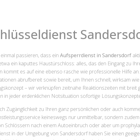
hlüsseldienst Sandersd
 einmal passieren, dass ein
Aufsperrdienst in Sandersdorf
akt
 etwa ein kaputtes Haustürschloss: alles, das den Eingang zu I
en kommt es auf eine ebenso rasche wie professionelle Hilfe an
uationen abrufbereit sowie bereit, um Ihnen schnell, wirksam w
ngskonzept – wir verknüpfen zeitnahe Reaktionszeiten mit brei
n in jeder erdenklichen Notsituation sofortige Lösungskonzept
uch Zugänglichkeit zu Ihren ganz persönlichen oder auch komme
nstleistungsservice keineswegs nur unmittelbar, sondern zudem v
von Schlössern nach einem Autoeinbruch oder aber um prophylak
dienst in der Umgebung von Sandersdorf haben Sie einen geeige