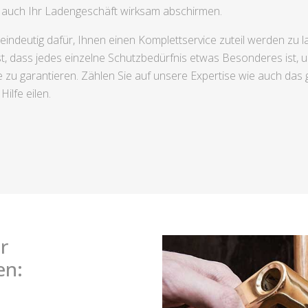
r auch Ihr Ladengeschäft wirksam abschirmen.
indeutig dafür, Ihnen einen Komplettservice zuteil werden zu la
t, dass jedes einzelne Schutzbedürfnis etwas Besonderes ist, u
 zu garantieren. Zählen Sie auf unsere Expertise wie auch da
ilfe eilen.
r
en: