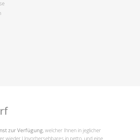
se
n
rf
enst zur Verfügung
, welcher Ihnen in jeglicher
mer wieder Unvorhersehbares in petto, und eine