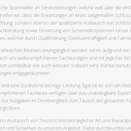
bliche Spannweite an Serviceleistungen, welche weit über die e
reifen wir, dass die Erwartungen an einen zeitgemäßen Schlüsseld
fnung, sondern ebenso der qualifizierte Austausch von Schlöss
beratung sowie Einsetzung von Sicherheitssystemen. Unser Anl
len, welcher durch Qualifizierung, Gewissenhaftigkeit und Fairnes
 zahlreichen Motiven unumgänglich werden: sei es aufgrund von 
rch uns weiterempfohlenen Sachkundigen sind mit jeglicher Art
 unmittelbar wie auch wirksam realisiert wird. Hierbei benutz
erungen entgegenkommen.
sind eine zusätzliche wichtige Leistung. Egal ob es sich um m
rempfohlenen Fachleute verfügen über das unabdingbare Exper
ls nur Ausgaben im Direktvergleich zum Tausch des gesamten Fa
ergrößern.
em Austausch von Tresorschlössern jeglicher Art und Reparat
n und Sicherheit zu unserem Angebot. Dabei durchleuchten wi