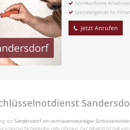
Normkonforme Arbeitswei
Spezialangebote für Firme
Jetzt Anrufen
chlüsselnotdienst Sandersdo
ung von
Sandersdorf ein vertrauenswürdiger Schlüsselnotdi
rschlüssel fachgemäße Hilfe offeriert. Der Alltagstrott hält im