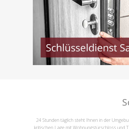
S
24 Stunden täglich steht Ihnen in der Umgeb
kritischen Lage mit Wohnungstürschloss und Tü