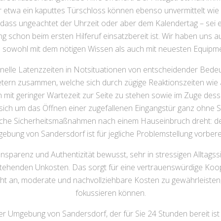
 etwa ein kaputtes Türschloss können ebenso unvermittelt wie 
r, dass ungeachtet der Uhrzeit oder aber dem Kalendertag – se
 schon beim ersten Hilferuf einsatzbereit ist. Wir haben uns auf
e sowohl mit dem nötigen Wissen als auch mit neuesten Equipme
hnelle Latenzzeiten in Notsituationen von entscheidender Bedeu
ern zusammen, welche sich durch zügige Reaktionszeiten wie a
en mit geringer Wartezeit zur Seite zu stehen sowie im Zuge de
s sich um das Öffnen einer zugefallenen Eingangstür ganz ohne
he Sicherheitsmaßnahmen nach einem Hauseinbruch dreht: der 
ebung von Sandersdorf ist für jegliche Problemstellung vorberei
nsparenz und Authentizität bewusst, sehr in stressigen Alltag
ntstehenden Unkosten. Das sorgt für eine vertrauenswürdige K
ht an, moderate und nachvollziehbare Kosten zu gewährleisten,
fokussieren können.
er Umgebung von Sandersdorf, der für Sie 24 Stunden bereit ist 