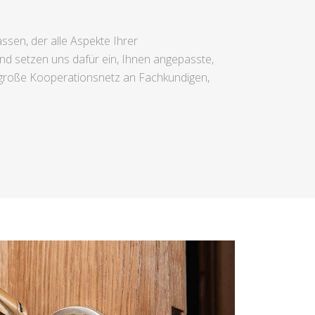
ssen, der alle Aspekte Ihrer
nd setzen uns dafür ein, Ihnen angepasste,
s große Kooperationsnetz an Fachkundigen,