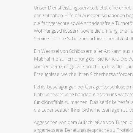
Unser Dienstleistungsservice bietet eine erhe
der zeitnahen Hilfe bei Aussperrsituationen beg
die fachgerechte sowie schadensfreie Türnotöf
Wohnungsschlössern sowie die umfängliche Fach
Service für Ihre Schutzbedürfnisse bereitzustel
Ein Wechsel von Schlössern aller Art kann aus
Maßnahme zur Erhöhung der Sicherheit. Die du
können demzufolge versprechen, dass der Tausch
Erzeugnisse, welche Ihren Sicherheitsanford
Fehlerbeseitigungen bei Garagentorschlössern 
Einbruchsversuche handelt: die von uns weite
funktionsfähig zu machen. Das senkt keinesfal
die Lebensdauer Ihrer Sicherheitsanlagen zu v
Abgesehen von dem Aufschließen von Türen, d
angemessene Beratungsgespräche zu Protektio