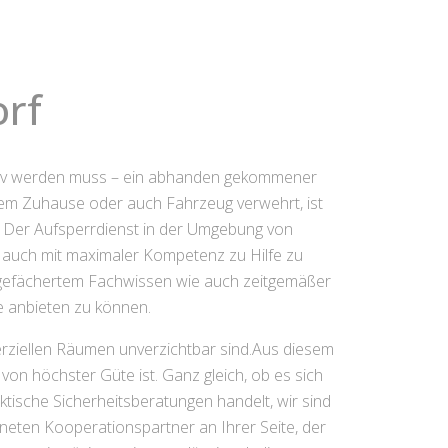
orf
iv werden muss – ein abhanden gekommener
hrem Zuhause oder auch Fahrzeug verwehrt, ist
. Der Aufsperrdienst in der Umgebung von
ie auch mit maximaler Kompetenz zu Hilfe zu
t gefächertem Fachwissen wie auch zeitgemäßer
e anbieten zu können.
rziellen Räumen unverzichtbar sind.Aus diesem
on höchster Güte ist. Ganz gleich, ob es sich
tische Sicherheitsberatungen handelt, wir sind
neten Kooperationspartner an Ihrer Seite, der