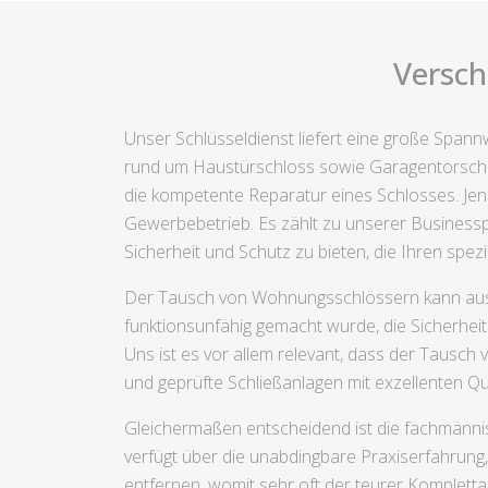
Versch
Unser Schlüsseldienst liefert eine große Span
rund um Haustürschloss sowie Garagentorschlü
die kompetente Reparatur eines Schlosses. Jen
Gewerbebetrieb. Es zählt zu unserer Businessph
Sicherheit und Schutz zu bieten, die Ihren spe
Der Tausch von Wohnungsschlössern kann aus d
funktionsunfähig gemacht wurde, die Sicherhe
Uns ist es vor allem relevant, dass der Tausch
und geprüfte Schließanlagen mit exzellenten Q
Gleichermaßen entscheidend ist die fachmänni
verfügt über die unabdingbare Praxiserfahrun
entfernen, womit sehr oft der teurer Komplett