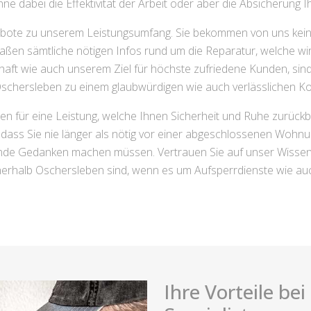
ohne dabei die Effektivität der Arbeit oder aber die Absicherung 
ebote zu unserem Leistungsumfang. Sie bekommen von uns kein
ßen sämtliche nötigen Infos rund um die Reparatur, welche wir f
chaft wie auch unserem Ziel für höchste zufriedene Kunden, si
schersleben zu einem glaubwürdigen wie auch verlässlichen K
en für eine Leistung, welche Ihnen Sicherheit und Ruhe zurückbr
, dass Sie nie länger als nötig vor einer abgeschlossenen Woh
nde Gedanken machen müssen. Vertrauen Sie auf unser Wissen 
nnerhalb Oschersleben sind, wenn es um Aufsperrdienste wie auc
Ihre Vorteile be