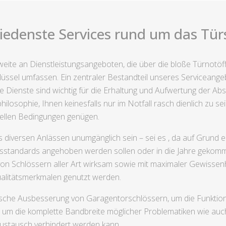
iedenste Services rund um das Tür
nweite an Dienstleistungsangeboten, die über die bloße Türnot
ssel umfassen. Ein zentraler Bestandteil unseres Serviceange
e Dienste sind wichtig für die Erhaltung und Aufwertung der A
ilosophie, Ihnen keinesfalls nur im Notfall rasch dienlich zu 
ziellen Bedingungen genügen.
iversen Anlässen unumgänglich sein – sei es , da auf Grund e
itsstandards angehoben werden sollen oder in die Jahre gekom
 von Schlössern aller Art wirksam sowie mit maximaler Gewissenh
ualitätsmerkmalen genutzt werden.
sche Ausbesserung von Garagentorschlössern, um die Funktion
g, um die komplette Bandbreite möglicher Problematiken wie au
austausch verhindert werden kann.