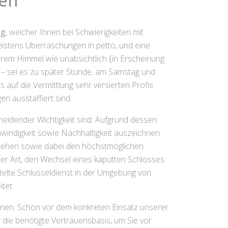
ben
ng
, welcher Ihnen bei Schwierigkeiten mit
eistens Überraschungen in petto, und eine
rem Himmel wie unabsichtlich {in Erscheinung
g – sei es zu später Stunde, am Samstag und
s auf die Vermittlung sehr versierten Profis
n ausstaffiert sind.
heidender Wichtigkeit sind. Aufgrund dessen
windigkeit sowie Nachhaltigkeit auszeichnen.
u stehen sowie dabei den höchstmöglichen
ler Art, den Wechsel eines kaputten Schlosses
elte Schlüsseldienst in der Umgebung von
tet.
tionen. Schon vor dem konkreten Einsatz unserer
 die benötigte Vertrauensbasis, um Sie vor