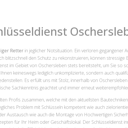
hlüsseldienst Oschersle
iger Retter
in jeglicher Notsituation. Ein verloren gegangener 
blitzschnell den Schutz zu rekonstruieren, können stressige Er
enst im Gebiet von Oschersleben stets bereitsteht, um Sie so
Ihnen keineswegs lediglich unkomplizierte, sondern auch qualifizi
iedenstellen. Es erfüllt uns mit Stolz, innerhalb von Oschersleb
fische Sachkenntnis geachtet und immer erneut weiterempfohle
lten Profis zusammen, welche mit den aktuellsten Bautechnike
 jegliches Problem mit Schlüsseln kompetent wie auch zielorienti
der Austausch wie auch die Montage von Hochwertigen Sicherh
epten für Ihr Heim oder Geschäftslokal. Der Schlüsseldienst i