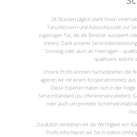
Sc
24 Stunden täglich steht Ihnen innerha
Türschlössern und Autoschlüsseln zur Sei
zugezogen Tür, die die Besitzer aussperrt o
treten}. Dank unserer Servicedienstleistun
Sonntag oder auch an Feiertagen – qualifizi
qualifiziert, welch
Unsere Profis können nachvollziehen die No
agieren wir mit einem Kooperationsnetz aus 
Diese Experten haben sich in der Folge 
Servicestandard {zu offerierenanzubieten}. G
oder auch um prompte Sicherheitsmaßnahm
Osc
Zusätzlich verstehen wir die Wichtigkeit von K
Profis informieren wir Sie in vollem Umfa