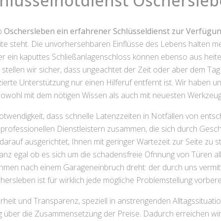
hlüsselnotdienst Oschersle
lb
Oschersleben ein erfahrener Schlüsseldienst zur Verfügu
te steht. Die unvorhersehbaren Einflüsse des Lebens halten m
der ein kaputtes Schließanlagenschloss können ebenso aus heite
g stellen wir sicher, dass ungeachtet der Zeit oder aber dem Ta
erte Unterstützung nur einen Hilferuf entfernt ist. Wir haben un
e sowohl mit dem nötigen Wissen als auch mit neuesten Werkzeuge
twendigkeit, dass schnelle Latenzzeiten in Notfällen von entsc
professionellen Dienstleistern zusammen, die sich durch Gesch
darauf ausgerichtet, Ihnen mit geringer Wartezeit zur Seite z
anz egal ob es sich um die schadensfreie Öfnnung von Türen al
en nach einem Garageneinbruch dreht: der durch uns vermitt
hersleben ist für wirklich jede mögliche Problemstellung vorberei
larheit und Transparenz, speziell in anstrengenden Alltagssitua
ng über die Zusammensetzung der Preise. Dadurch erreichen wir