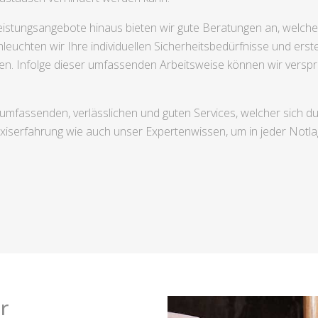
stungsangebote hinaus bieten wir gute Beratungen an, welche da
leuchten wir Ihre individuellen Sicherheitsbedürfnisse und erst
en. Infolge dieser umfassenden Arbeitsweise können wir verspr
 umfassenden, verlässlichen und guten Services, welcher sich d
iserfahrung wie auch unser Expertenwissen, um in jeder Notlag
r