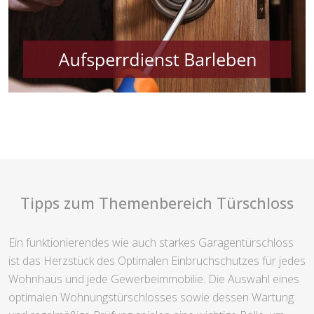
Tipps zum Themenbereich Türschloss
Ein funktionierendes wie auch starkes Garagentürschloss
ist das Herzstück des Optimalen Einbruchschutzes für jedes
Wohnhaus und jede Gewerbeimmobilie. Die Auswahl eines
optimalen Wohnungstürschlosses sowie dessen Wartung