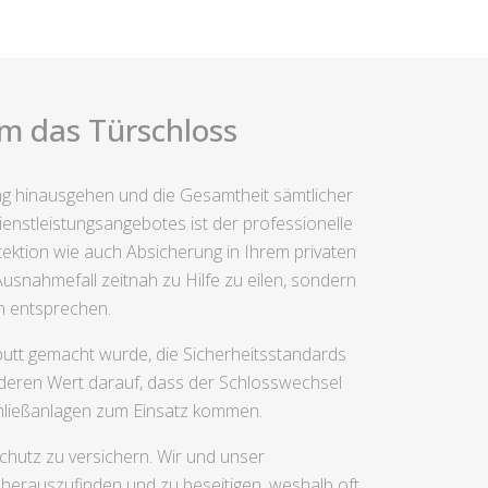
um das Türschloss
rung hinausgehen und die Gesamtheit sämtlicher
nstleistungsangebotes ist der professionelle
ektion wie auch Absicherung in Ihrem privaten
usnahmefall zeitnah zu Hilfe zu eilen, sondern
n entsprechen.
putt gemacht wurde, die Sicherheitsstandards
nderen Wert darauf, dass der Schlosswechsel
Schließanlagen zum Einsatz kommen.
chutz zu versichern. Wir und unser
 herauszufinden und zu beseitigen, weshalb oft