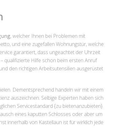
n
ügung
, welcher Ihnen bei Problemen mit
etto, und eine zugefallen Wohnungstür, welche
rvice garantiert, dass ungeachtet der Uhrzeit
qualifizierte Hilfe schon beim ersten Anruf
und den richtigen Arbeitsutensilien ausgerüstet
pielen. Dementsprechend handeln wir mit einem
zienz auszeichnen. Selbige Experten haben sich
öglichen Servicestandard {zu bietenanzubieten}.
Tausch eines kaputten Schlosses oder aber um
 innerhalb von Kastellaun ist für wirklich jede