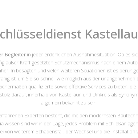
chlüsseldienst Kastella
r Begleiter
in jeder erdenklichen Ausnahmesituation. Ob es si
ufig außer Kraft gesetzten Schutzmechanismus nach einem Autoe
er. In besagten und vielen weiteren Situationen ist es beruhig
ähig ist, um Sie so schnell wie möglich aus der unangenehmen L
leichermaßen qualifizierte sowie effektive Services zu bieten, 
 stolz darauf, innerhalb von Kastellaun und Umkreis als Synonym
allgemein bekannt zu sein.
erfahrenen Experten besteht, die mit den modernsten Bautechni
alwissen sind wir in der Lage, jedes Problem mit Schließanlagen e
ei von weiterem Schadensfall, der Wechsel und die Installatio