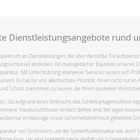
te Dienstleistungsangebote rund 
es Spektrum an Dienstleistungen, die über die bloße Türaufsper
sschlüssel abdecken. Ein massgeblicher Baustein unseres Die
aratur. Mit Unterstützung ebenjener Services lassen sich Prot
ern. Es hat für uns allerhöchste Priorität, Ihnen nicht nur im A
und Schutz zukommen zu lassen, die Ihren speziellen Wünsche
s , da aufgrund eines Einbruchs das Schließanlagenschloss ka
kommene Haustürschlösser einfach defekt sind. Wir legen beso
, wobei nur erstklassige sowie sicherheitstechnisch getestete 
aratur von Schlössern, um die Systemfunktionalität wie auch S
Know-how, um eine breitgefächerte Vielfalt von Schwierigkeiten