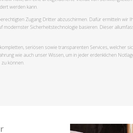
ndert werden kann.
rechtigten Zugang Dritter abzuschirmen. Dafür ermitteln wir 
f modernster Sicherheitstechnologie basieren. Dieser allumfass
es kompletten, seriösen sowie transparenten Services, welcher
ahrung wie auch unser Wissen, um in jeder erdenklichen Notlage
 zu können.
r