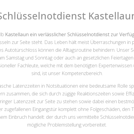
Schlüsselnotdienst Kastellau
alb
Kastellaun ein verlässlicher Schlüsselnotdienst zur Verf
ln zur Seite steht. Das Leben hält meist Überraschungen in p
s Autotürschloss können die Alltagsroutine behindern. Unser Se
 am Samstag und Sonntag oder auch an gesetzlichen Feiertagen – 
ssioneller Fachleute, welche mit dem benötigten Expertenwissen 
sind, ist unser Kompetenzbereich.
sche Latenzzeiten in Notsituationen eine bedeutsame Rolle s
ern zusammen, die sich durch zügige Reaktionszeiten sowie Effi
geringer Latenzzeit zur Seite zu stehen sowie dabei einen bestm
ner zugefallenen Eingangstür komplett ohne Folgeschäden, den 
Einbruch handelt: der durch uns vermittelte Schlüsselnotdienst
mögliche Problemstellung vorbereitet.