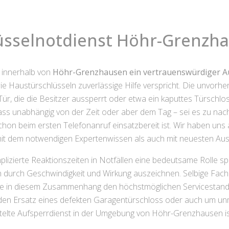
üsselnotdienst Höhr-Grenzh
n innerhalb von
Höhr-Grenzhausen ein vertrauenswürdiger A
ie Haustürschlüsseln zuverlässige Hilfe verspricht. Die unvorhe
r, die die Besitzer aussperrt oder etwa ein kaputtes Türschl
dass unabhängig von der Zeit oder aber dem Tag – sei es zu n
on beim ersten Telefonanruf einsatzbereit ist. Wir haben uns a
mit dem notwendigen Expertenwissen als auch mit neuesten Aus
plizierte Reaktionszeiten in Notfällen eine bedeutsame Rolle sp
h durch Geschwindigkeit und Wirkung auszeichnen. Selbige Fachle
wie in diesem Zusammenhang den höchstmöglichen Servicestandard
, den Ersatz eines defekten Garagentürschloss oder auch um u
ttelte Aufsperrdienst in der Umgebung von Höhr-Grenzhausen ist