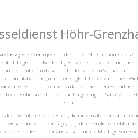
sseldienst Höhr-Grenz
erlässiger Retter
in jeder erdenklichen Notsituation. Ob es s
n zeitlich begrenzt außer Kraft gesetzten Schutzmechanismus 
lebnissen einher. In diesen und vielen weiteren Szenarien ist e
t einsatzbereit ist, um Ihnen sogleich helfen zu können. Wir 
irksame Dienste zukommen zu lassen, die Ihrem Bedürfnis nac
nnerhalb von Höhr-Grenzhausen und Umgebung als Synonym für St
sein.
aus kompetenten Profis besteht, die mit den allerneuesten Tec
zialwissen sind wir in der Lage, für jede erdenkliche Problemste
weiterem Schadensfall, der Austausch und die Montage von Hoc