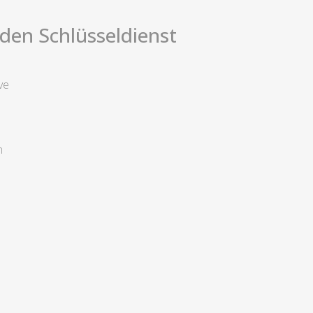
i den Schlüsseldienst
ve
n