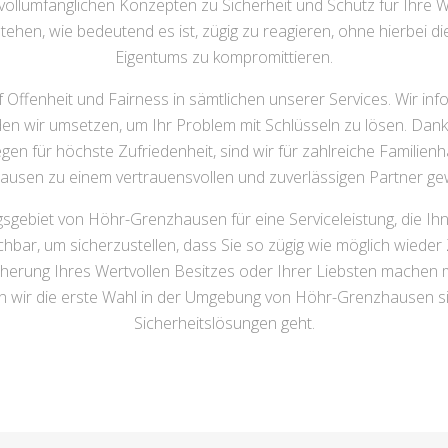
vollumfänglichen Konzepten zu Sicherheit und Schutz für Ihre
en, wie bedeutend es ist, zügig zu reagieren, ohne hierbei die
Eigentums zu kompromittieren.
 Offenheit und Fairness in sämtlichen unserer Services. Wir in
 den wir umsetzen, um Ihr Problem mit Schlüsseln zu lösen. Dan
gen für höchste Zufriedenheit, sind wir für zahlreiche Familie
usen zu einem vertrauensvollen und zuverlässigen Partner g
gsgebiet von Höhr-Grenzhausen für eine Serviceleistung, die Ih
hbar, um sicherzustellen, dass Sie so zügig wie möglich wieder
cherung Ihres Wertvollen Besitzes oder Ihrer Liebsten machen 
n wir die erste Wahl in der Umgebung von Höhr-Grenzhausen s
Sicherheitslösungen geht.