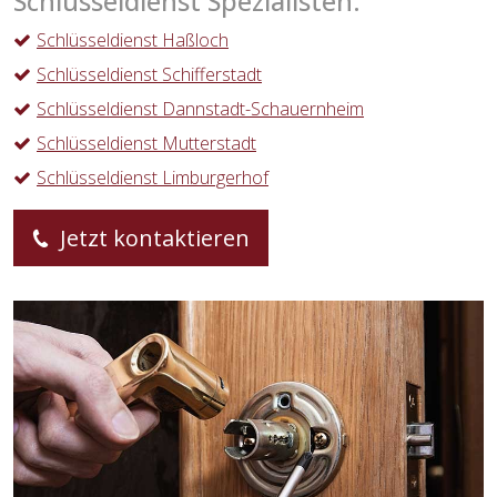
Schlüsseldienst Spezialisten:
Schlüsseldienst Haßloch
Schlüsseldienst Schifferstadt
Schlüsseldienst Dannstadt-Schauernheim
Schlüsseldienst Mutterstadt
Schlüsseldienst Limburgerhof
Jetzt kontaktieren