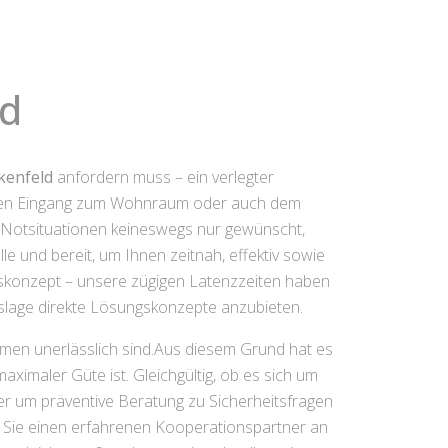
ld
kenfeld
anfordern muss – ein verlegter
erten Eingang zum Wohnraum oder auch dem
en Notsituationen keineswegs nur gewünscht,
le und bereit, um Ihnen zeitnah, effektiv sowie
ngskonzept – unsere zügigen Latenzzeiten haben
nslage direkte Lösungskonzepte anzubieten.
umen unerlässlich sind.Aus diesem Grund hat es
ximaler Güte ist. Gleichgültig, ob es sich um
 um präventive Beratung zu Sicherheitsfragen
ben Sie einen erfahrenen Kooperationspartner an