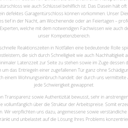
ürschloss wie auch Schlüssel behilflich ist. Das Dasein hält of
 ein defektes Garagentürschloss können vorkommen. Unser Diens
s tief in der Nacht, am Wochenende oder an Feiertagen – profes
r Experten, welche mit dem notwendigen Fachwissen wie auch den
unser Kompetenzbereich.
schnelle Reaktionszeiten in Notfällen eine bedeutende Rolle sp
leistern, die sich durch Schnelligkeit wie auch Nachhaltigkeit a
minimaler Latenzzeit zur Seite zu stehen sowie im Zuge dessen
h um das Entriegeln einer zugefallenen Tür ganz ohne Schädigu
inem Wohnungseinbruch handelt: der durch uns vermittelte Auf
jede Schwierigkeit gewappnet.
on Transparenz sowie Authentizität bewusst, sehr in anstrenge
ie vollumfänglich über die Struktur der Arbeitspreise. Somit erz
n. Wir verpflichten uns dazu, angemessene sowie verständliche 
ränkt und unbelastet auf die Lösung Ihres Problems konzentrie