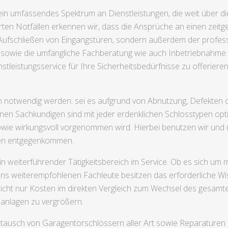
 ein umfassendes Spektrum an Dienstleistungen, die weit über d
rrten Notfällen erkennen wir, dass die Ansprüche an einen zeit
e Aufschließen von Eingangstüren, sondern außerdem der professi
sowie die umfängliche Fachberatung wie auch Inbetriebnahme 
nstleistungsservice für Ihre Sicherheitsbedürfnisse zu offerier
 notwendig werden: sei es aufgrund von Abnutzung, Defekten 
nen Sachkundigen sind mit jeder erdenklichen Schlosstypen opt
owie wirkungsvoll vorgenommen wird. Hierbei benutzen wir und
ngen entgegenkommen.
 ein weiterführender Tätigkeitsbereich im Service. Ob es sich 
uns weiterempfohlenen Fachleute besitzen das erforderliche Wi
nicht nur Kosten im direkten Vergleich zum Wechsel des gesam
sanlagen zu vergrößern.
ausch von Garagentorschlössern aller Art sowie Reparaturen 