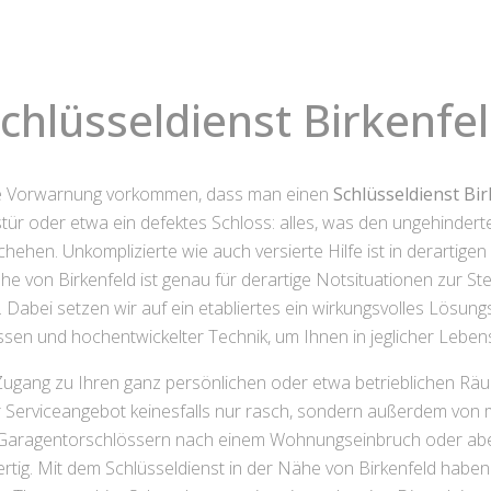
chlüsseldienst Birkenfe
hne Vorwarnung vorkommen, dass man einen
Schlüsseldienst Bir
stür oder etwa ein defektes Schloss: alles, was den ungehind
chehen. Unkomplizierte wie auch versierte Hilfe ist in derartig
e von Birkenfeld ist genau für derartige Notsituationen zur Stel
 Dabei setzen wir auf ein etabliertes ein wirkungsvolles Lösu
sen und hochentwickelter Technik, um Ihnen in jeglicher Lebe
r Zugang zu Ihren ganz persönlichen oder etwa betrieblichen Rä
er Serviceangebot keinesfalls nur rasch, sondern außerdem von ma
n Garagentorschlössern nach einem Wohnungseinbruch oder aber
tfertig. Mit dem Schlüsseldienst in der Nähe von Birkenfeld ha