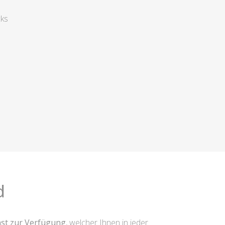
cks
d
nst zur Verfügung
, welcher Ihnen in jeder