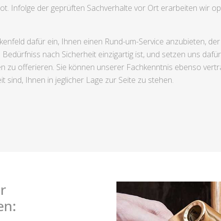
. Infolge der geprüften Sachverhalte vor Ort erarbeiten wir op
rkenfeld dafür ein, Ihnen einen Rund-um-Service anzubieten, de
Bedürfniss nach Sicherheit einzigartig ist, und setzen uns dafü
en zu offerieren. Sie können unserer Fachkenntnis ebenso vertr
t sind, Ihnen in jeglicher Lage zur Seite zu stehen.
r
en: