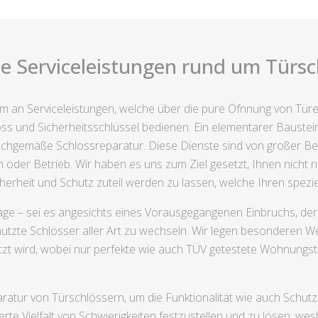
e Serviceleistungen rund um Türsch
um an Serviceleistungen, welche über die pure Öfnnung von Türe
s und Sicherheitsschlüssel bedienen. Ein elementarer Baustein
chgemäße Schlossreparatur. Diese Dienste sind von großer Bed
oder Betrieb. Wir haben es uns zum Ziel gesetzt, Ihnen nicht nur
herheit und Schutz zuteil werden zu lassen, welche Ihren spez
e – sei es angesichts eines Vorausgegangenen Einbruchs, der 
tzte Schlösser aller Art zu wechseln. Wir legen besonderen W
zt wird, wobei nur perfekte wie auch TÜV getestete Wohnungst
atur von Türschlössern, um die Funktionalität wie auch Schutz 
te Vielfalt von Schwierigkeiten festzustellen und zu lösen, wes