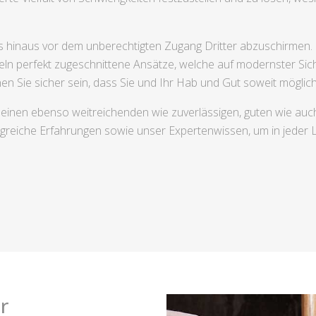
s hinaus vor dem unberechtigten Zugang Dritter abzuschirmen
eln perfekt zugeschnittene Ansätze, welche auf modernster Sic
Sie sicher sein, dass Sie und Ihr Hab und Gut soweit möglich
en einen ebenso weitreichenden wie zuverlässigen, guten wie au
greiche Erfahrungen sowie unser Expertenwissen, um in jeder L
r