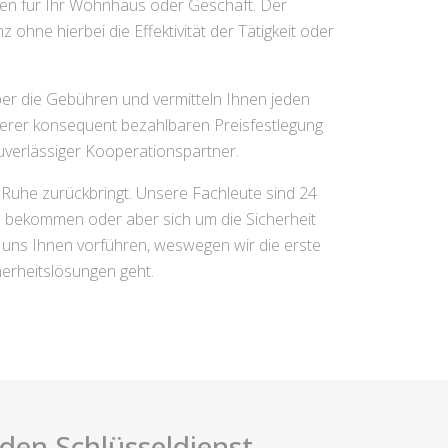
en für Ihr Wohnhaus oder Geschäft. Der
hne hierbei die Effektivität der Tätigkeit oder
ber die Gebühren und vermitteln Ihnen jeden
nserer konsequent bezahlbaren Preisfestlegung
zuverlässiger Kooperationspartner.
 Ruhe zurückbringt. Unsere Fachleute sind 24
rn bekommen oder aber sich um die Sicherheit
uns Ihnen vorführen, weswegen wir die erste
erheitslösungen geht.
i den Schlüsseldienst