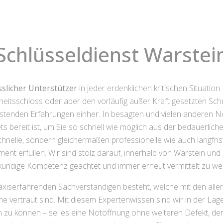
Schlüsseldienst Warstei
sslicher Unterstützer
in jeder erdenklichen kritischen Situatio
rheitsschloss oder aber den vorläufig außer Kraft gesetzten S
tenden Erfahrungen einher. In besagten und vielen anderen No
ts bereit ist, um Sie so schnell wie möglich aus der bedauerlich
schnelle, sondern gleichermaßen professionelle wie auch langfris
ent erfüllen. Wir sind stolz darauf, innerhalb von Warstein u
kundige Kompetenz geachtet und immer erneut vermittelt zu we
axiserfahrenden Sachverständigen besteht, welche mit den all
me vertraut sind. Mit diesem Expertenwissen sind wir in der L
n zu können – sei es eine Notöffnung ohne weiteren Defekt, de