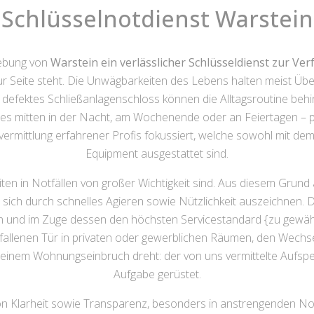
Schlüsselnotdienst Warstein
gebung von
Warstein ein verlässlicher Schlüsseldienst zur Ve
Seite steht. Die Unwägbarkeiten des Lebens halten meist Übe
defektes Schließanlagenschloss können die Alltagsroutine behi
es mitten in der Nacht, am Wochenende oder an Feiertagen – pr
ktvermittlung erfahrener Profis fokussiert, welche sowohl mit d
Equipment ausgestattet sind.
iten in Notfällen von großer Wichtigkeit sind. Aus diesem Grund
sich durch schnelles Agieren sowie Nützlichkeit auszeichnen. Die
hen und im Zuge dessen den höchsten Servicestandard {zu gewährl
allenen Tür in privaten oder gewerblichen Räumen, den Wechs
nem Wohnungseinbruch dreht: der von uns vermittelte Aufsperrdi
Aufgabe gerüstet.
n Klarheit sowie Transparenz, besonders in anstrengenden Not