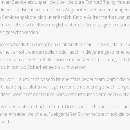
trum an Serviceleistungen, die über die pure Türnotöffnung hin
dienen. Im Brennpunkt unseres Angebotes stehen der fachge
 Serviceangebote sind unerlässlich für die Aufrechterhaltung u
r im Notfall so schnell wie möglich unter die Arme zu greifen, s
gen gerecht werden.
 unterschiedlichen Ursachen unabdingbar sein – sei es , da im 
erheit erhöht werden sollen oder auch in die Jahre gekommene S
hlössern aller Art effektiv sowie mit bester Sorgfalt umgesetz
ds in puncto Sicherheit gebraucht werden.
 von Haustürschlössern ist ebenfalls bedeutsam, damit die hoh
. Unsere Spezialisten verfügen über die notwendige Sachkompe
eitigen, womit oft der teurer Komplettaustausch vermieden werd
or dem unberechtigten Zutritt Dritter abzuschirmen. Dafür analy
te Ansätze, welche auf zeitgemäßer Sicherheitstechnologie beru
sind.