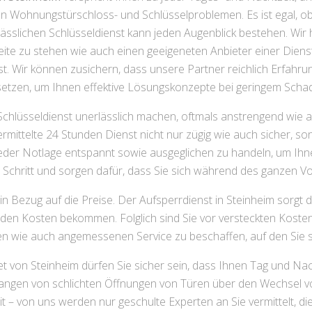
on Wohnungstürschloss- und Schlüsselproblemen. Es ist egal, 
rlässlichen Schlüsseldienst kann jeden Augenblick bestehen. Wi
te zu stehen wie auch einen geeigeneten Anbieter einer Dienst
st. Wir können zusichern, dass unsere Partner reichlich Erfahr
tzen, um Ihnen effektive Lösungskonzepte bei geringem Sch
 Schlüsseldienst unerlässlich machen, oftmals anstrengend wie a
rmittelte 24 Stunden Dienst nicht nur zügig wie auch sicher, so
 jeder Notlage entspannt sowie ausgeglichen zu handeln, um Ihn
Schritt und sorgen dafür, dass Sie sich während des ganzen Vor
n Bezug auf die Preise. Der Aufsperrdienst in Steinheim sorgt d
en Kosten bekommen. Folglich sind Sie vor versteckten Kosten g
hen wie auch angemessenen Service zu beschaffen, auf den Sie s
t von Steinheim dürfen Sie sicher sein, dass Ihnen Tag und Nach
fangen von schlichten Öffnungen von Türen über den Wechsel 
 – von uns werden nur geschulte Experten an Sie vermittelt, d