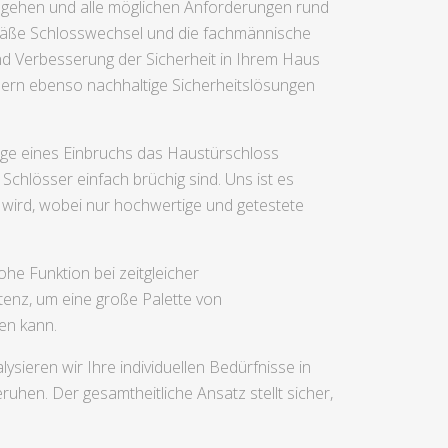
ausgehen und alle möglichen Anforderungen rund
mäße Schlosswechsel und die fachmännische
nd Verbesserung der Sicherheit in Ihrem Haus
ondern ebenso nachhaltige Sicherheitslösungen
Zuge eines Einbruchs das Haustürschloss
chlösser einfach brüchig sind. Uns ist es
t wird, wobei nur hochwertige und getestete
e Funktion bei zeitgleicher
tenz, um eine große Palette von
en kann.
sieren wir Ihre individuellen Bedürfnisse in
hen. Der gesamtheitliche Ansatz stellt sicher,