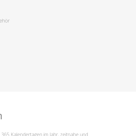
behör
m
n 365 Kalendertagen im Jahr, zeitnahe und