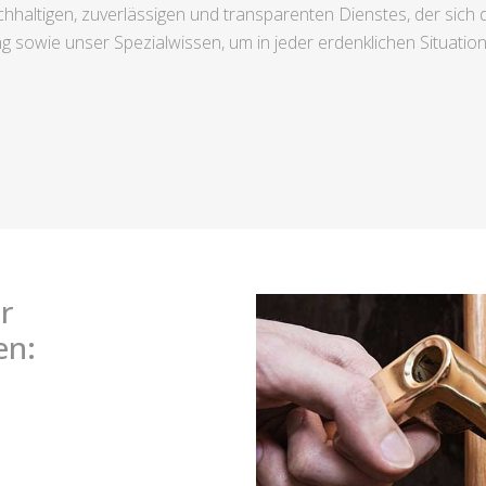
chhaltigen, zuverlässigen und transparenten Dienstes, der sic
g sowie unser Spezialwissen, um in jeder erdenklichen Situatio
r
en: