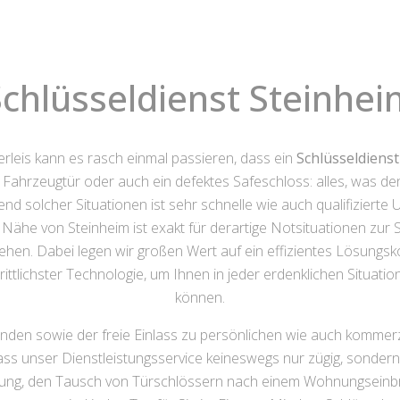
chlüsseldienst Steinhe
erleis kann es rasch einmal passieren, dass ein
Schlüsseldiens
ne Fahrzeugtür oder auch ein defektes Safeschloss: alles, was 
nd solcher Situationen ist sehr schnelle wie auch qualifizier
ähe von Steinheim ist exakt für derartige Notsituationen zur St
hen. Dabei legen wir großen Wert auf ein effizientes Lösungsk
tlichster Technologie, um Ihnen in jeder erdenklichen Situat
können.
inden sowie der freie Einlass zu persönlichen wie auch kommer
ass unser Dienstleistungsservice keineswegs nur zügig, sonder
öffnung, den Tausch von Türschlössern nach einem Wohnungsein