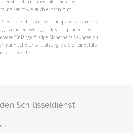
tdienst in Steinheim wählen Sie einen
tzung kennt wie auch ernst nimmt.
er Geschäftsphilosophie, Transparenz, Fairness
zu garantieren. Wir legen das Hauptaugenmerk
erater für längerfristige Sicherheitslösungen zu
chmännische Unterstützung, die Sie keinesfalls
hre Zufriedenheit.
i den Schlüsseldienst
rkeit