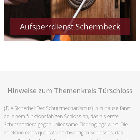
Hinweise zum Themenkreis Türschloss
{Die SicherheitDer Schutzmechanismus} in zuhause fängt
bei einem funktionsfähigen Schloss an, das als erste
Schutzbarriere gegen unliebsame Eindringlinge wirkt. Die
Selektion eines qualitativ hochwertigen Schlosses, das