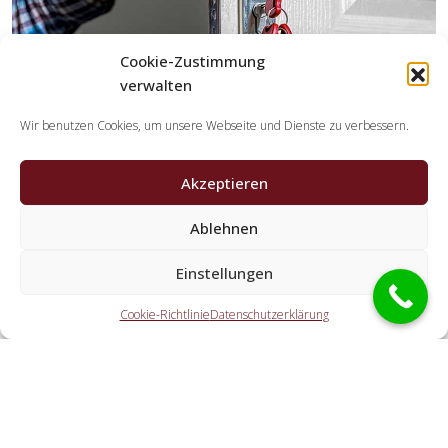
Cookie-Zustimmung
verwalten
Wir benutzen Cookies, um unsere Webseite und Dienste zu verbessern.
Akzeptieren
Welche Leistungen übernehmen die
Kooperationspartner der Schlüsseldienst
Ablehnen
Spezialisten?
Einstellungen
Die Kooperationspartner erledigen alle Leistungen, welche
Sie von einem Schlüsselnotdienst erwarten. Hierzu zählt die
Cookie-Richtlinie
Datenschutzerklärung
Türaufsperrung (ebenso außerhalb der Öffnungszeiten).
Doch auch eine KFZ-Öffnung, eine Öffnung eines Tresors
und der Schlosstausch wird von den Partnerfirmen
angeboten.