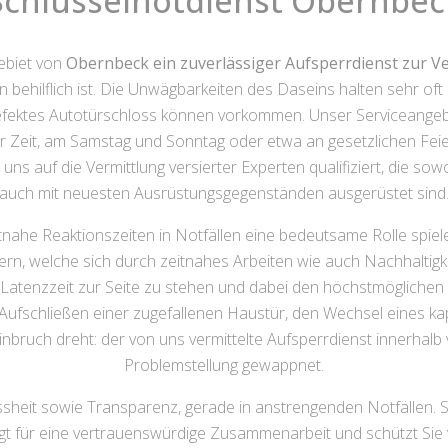
Schlüsselnotdienst Obernbec
gebiet von
Obernbeck ein zuverlässiger Aufsperrdienst zur 
ehilflich ist. Die Unwägbarkeiten des Daseins halten sehr of
defektes Autotürschloss können vorkommen. Unser Serviceangeb
r Zeit, am Samstag und Sonntag oder etwa an gesetzlichen Fei
 uns auf die Vermittlung versierter Experten qualifiziert, die s
auch mit neuesten Ausrüstungsgegenständen ausgerüstet sind
itnahe Reaktionszeiten in Notfällen eine bedeutsame Rolle spiel
ern, welche sich durch zeitnahes Arbeiten wie auch Nachhaltig
er Latenzzeit zur Seite zu stehen und dabei den höchstmögliche
Aufschließen einer zugefallenen Haustür, den Wechsel eines k
uch dreht: der von uns vermittelte Aufsperrdienst innerhalb vo
Problemstellung gewappnet.
issheit sowie Transparenz, gerade in anstrengenden Notfällen
rgt für eine vertrauenswürdige Zusammenarbeit und schützt Sie