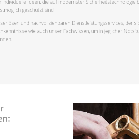
 individuelle Ideen, die auf modernster Sicherheitstechnologie
stmöglich geschützt sind.
n, seriösen und nachvollziehbaren Dienstleistungsservices, der 
kenntnisse wie auch unser Fachwissen, um in jeglicher Notsit
önnen.
r
en: