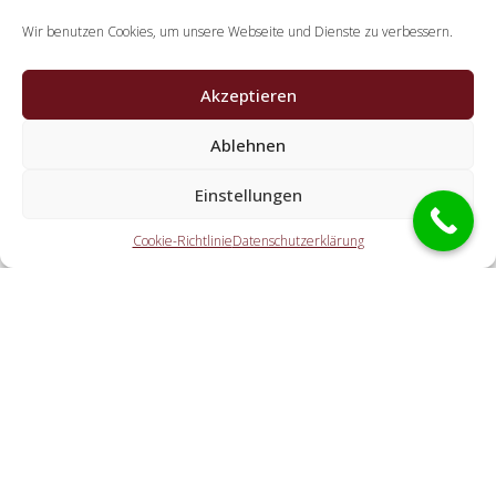
Wir benutzen Cookies, um unsere Webseite und Dienste zu verbessern.
Akzeptieren
Ablehnen
Welche Aufgaben übernehmen die
Kooperationspartner der Schlüsseldienst
Einstellungen
Spezialisten?
Cookie-Richtlinie
Datenschutzerklärung
Die Partner erledigen sämtliche Leistungen, die Sie von
einem Schlüsseldienst erwarten. Hierzu gehört die
Türöffnung (ebenso außerhalb der Öffnungszeiten). Doch
auch eine PKW-Öffnung, eine Tresoröffnung und der
Schlosstausch wird von den Partnern durchgeführt.
Welche Gebühren entstehen durch die Übermittlung
an einen örtlichen Kooperationspartner vor Ort?