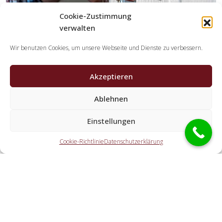
Cookie-Zustimmung
verwalten
Wir benutzen Cookies, um unsere Webseite und Dienste zu verbessern.
Akzeptieren
Ablehnen
Welche Aufgaben erledigen die Partner der
Schlüsseldienst Spezialisten?
Einstellungen
Die Partner übernehmen jegliche Aufgaben, welche Sie von
Cookie-Richtlinie
Datenschutzerklärung
einem Schlüssel-Notdienst erwarten. Dazu zählt die
Türnotöffnung (auch abseits der Geschäftszeiten). Doch
ebenso eine PKW-Öffnung, eine Tresoröffnung und der
Schlosstausch wird von den Partnerfirmen durchgeführt.
Welche Kosten entstehen durch die