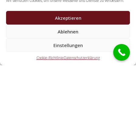
Wir benutzen Cookies, um unsere Webseite und Dienste zu verbessern.
Akzeptieren
Welche Tätigkeiten erledigen die
Kooperationspartner der Schlüsseldienst
Ablehnen
Spezialisten?
Einstellungen
Die Kooperationspartner übernehmen sämtliche Aufgaben,
welche Sie von einem Schlüsselservice erwarten. Hierzu
Cookie-Richtlinie
Datenschutzerklärung
zählt die Türöffnung (ebenfalls abseits der
Geschäftszeiten). Doch ebenfalls eine KFZ-Öffnung, eine
Öffnung eines Tresors und der Schlosstausch wird von den
Partnerunternehmen offeriert.
Welche Ausgaben entstehen durch die
Vermittlungstätigkeit an einen regionalen
Kooperationspartner vor Ort?
Wie schnell ist der Schlüsseldienst vor Ort?