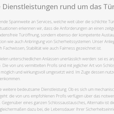
e Dienstleistungen rund um das Tür
ende Spannweite an Services, welche weit über die schlichte Tü
tuationen erkennen wir, dass die Anforderungen an einen zeitge
hadensfreie Türöffnung, sondern ebenso der kompetente Austau
on wie auch Anbringung von Sicherheitssystemen. Unser Anliege
 Fachwissen, Stabilität wie auch Fairness gezeichnet ist.
vielen unterschiedlichen Anlässen unerlässlich werden: sei es
Die von uns vermittelten Profis sind mit jeglicher Art von Schl
 möglich und wirkungsvoll umgesetzt wird. Im Zuge dessen nutze
egenkommen.
ine weitere bedeutsame Dienstleistung. Ob es sich um mechani
eht: die von uns empfohlenen Profis verfügen über das notwen
Gegenüber eines ganzen Schlossaustausches, Alternativ ist die
gleichermaßen dazu bei, die Lebensdauer Ihrer Sicherheitseinri