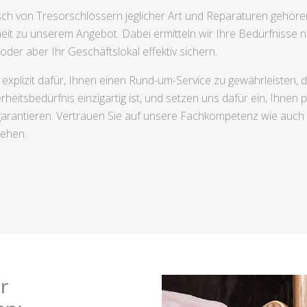
usch von Tresorschlössern jeglicher Art und Reparaturen geh
it zu unserem Angebot. Dabei ermitteln wir Ihre Bedürfnisse 
der aber Ihr Geschäftslokal effektiv sichern.
xplizit dafür, Ihnen einen Rund-um-Service zu gewährleisten, de
rheitsbedürfnis einzigartig ist, und setzen uns dafür ein, Ihnen 
garantieren. Vertrauen Sie auf unsere Fachkompetenz wie auch d
tehen.
r