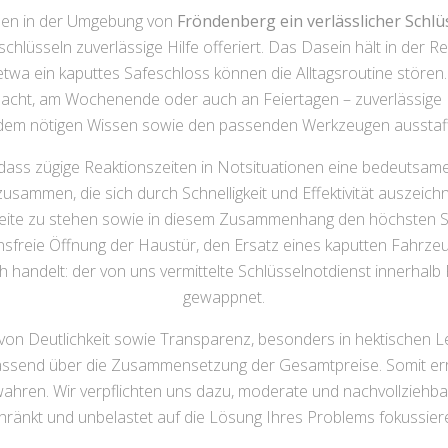
nen in der Umgebung von
Fröndenberg ein verlässlicher Schl
lüsseln zuverlässige Hilfe offeriert. Das Dasein hält in der R
etwa ein kaputtes Safeschloss können die Alltagsroutine stören.
Nacht, am Wochenende oder auch an Feiertagen – zuverlässige Hi
 dem nötigen Wissen sowie den passenden Werkzeugen ausstaffie
dass zügige Reaktionszeiten in Notsituationen eine bedeutsame 
sammen, die sich durch Schnelligkeit und Effektivität auszeichne
ur Seite zu stehen sowie in diesem Zusammenhang den höchsten Se
ensfreie Öffnung der Haustür, den Ersatz eines kaputten Fahrz
ndelt: der von uns vermittelte Schlüsselnotdienst innerhalb F
gewappnet.
 von Deutlichkeit sowie Transparenz, besonders in hektischen L
mfassend über die Zusammensetzung der Gesamtpreise. Somit err
ahren. Wir verpflichten uns dazu, moderate und nachvollziehba
hränkt und unbelastet auf die Lösung Ihres Problems fokussier