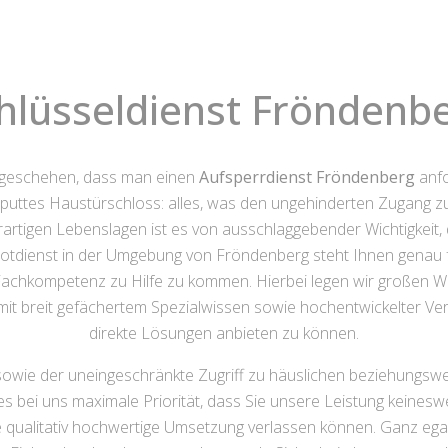
hlüsseldienst Fröndenb
 geschehen, dass man einen
Aufsperrdienst Fröndenberg
anfo
kaputtes Haustürschloss: alles, was den ungehinderten Zugang
rartigen Lebenslagen ist es von ausschlaggebender Wichtigkeit, d
lnotdienst in der Umgebung von Fröndenberg steht Ihnen genau f
r Fachkompetenz zu Hilfe zu kommen. Hierbei legen wir großen W
mit breit gefächertem Spezialwissen sowie hochentwickelter Ver
direkte Lösungen anbieten zu können.
it sowie der uneingeschränkte Zugriff zu häuslichen beziehungs
s bei uns maximale Priorität, dass Sie unsere Leistung keines
e qualitativ hochwertige Umsetzung verlassen können. Ganz egal