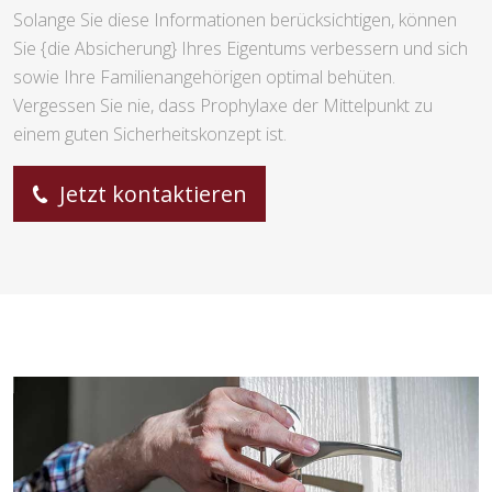
Solange Sie diese Informationen berücksichtigen, können
Sie {die Absicherung} Ihres Eigentums verbessern und sich
sowie Ihre Familienangehörigen optimal behüten.
Vergessen Sie nie, dass Prophylaxe der Mittelpunkt zu
einem guten Sicherheitskonzept ist.
Jetzt kontaktieren