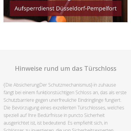
Hinweise rund um das Türschloss
{Die AbsicherungDer Schutzmechanismus} in zuhause
fängt bei einem funktionstüchtigen Schloss an, das als erste
Schutzbarriere gegen unerfreuliche Eindringlinge fungiert.
Die Bevorzugung eines exzellenten Türschlosses, welches
speziell auf Ihre Bedürfnisse in puncto Sicherheit
ausgerichtet ist, ist bedeutend. Es empfiehlt sich, in
Schlösser zu investieren, die von Sicherheitsexperten