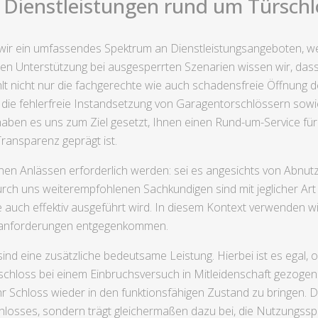
Dienstleistungen rund um Türschlö
 wir ein umfassendes Spektrum an Dienstleistungsangeboten, we
en Unterstützung bei ausgesperrten Szenarien wissen wir, das
zählt nicht nur die fachgerechte wie auch schadensfreie Öffnung
, die fehlerfreie Instandsetzung von Garagentorschlössern sowi
aben es uns zum Ziel gesetzt, Ihnen einen Rund-um-Service für 
ransparenz geprägt ist.
nen Anlässen erforderlich werden: sei es angesichts von Abnut
rch uns weiterempfohlenen Sachkundigen sind mit jeglicher Art
 auch effektiv ausgeführt wird. In diesem Kontext verwenden w
itsanforderungen entgegenkommen.
nd eine zusätzliche bedeutsame Leistung. Hierbei ist es egal, 
schloss bei einem Einbruchsversuch in Mitleidenschaft gezoge
Schloss wieder in den funktionsfähigen Zustand zu bringen. D
losses, sondern trägt gleichermaßen dazu bei, die Nutzungssp