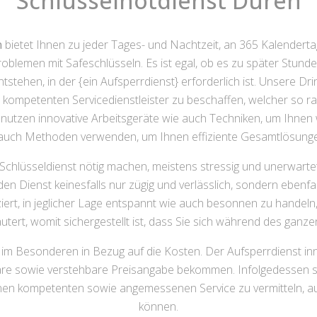
Schlüsselnotdienst Düren
n
bietet Ihnen zu jeder Tages- und Nachtzeit, an 365 Kalendertagen
oblemen mit Safeschlüsseln. Es ist egal, ob es zu später Stun
tstehen, in der {ein Aufsperrdienst} erforderlich ist. Unsere Drin
hr kompetenten Servicedienstleister zu beschaffen, welcher so r
enutzen innovative Arbeitsgeräte wie auch Techniken, um Ihn
ie auch Methoden verwenden, um Ihnen effiziente Gesamtlösunge
n Schlüsseldienst nötig machen, meistens stressig und unerwart
den Dienst keinesfalls nur zügig und verlässlich, sondern ebenf
iert, in jeglicher Lage entspannt wie auch besonnen zu handel
utert, womit sichergestellt ist, dass Sie sich während des ganze
im Besonderen in Bezug auf die Kosten. Der Aufsperrdienst inn
are sowie verstehbare Preisangabe bekommen. Infolgedessen si
einen kompetenten sowie angemessenen Service zu vermitteln, au
können.