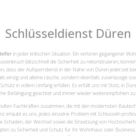
Schlüsseldienst Düren
Helfer
in jeder kritischen Situation. Ein verloren gegangener Wo
inbruch blitzschnell die Sicherheit zu rekonstruieren, können s
n, dass der Aufsperrdienst in der Nähe von Düren jederzeit berei
lls einzig und alleine rasche, sondern ebenfalls zuverlässige s
Schutz in vollem Umfang erfüllen. Es erfüllt uns mit Stolz, in D
sche Befähigung geachtet und immer wieder weiterempfohlen zu
hulten Fachkräften zusammen, die mit den modernsten Bautechn
z erlaubt es uns, jedes einzelne Problem mit Schlüsseln professi
ne Schaden, der Wechsel sowie die Einsetzung von Hochsicherh
ten zu Sicherheit und Schutz für Ihr Wohnhaus oder Business