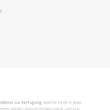
ng
eldienst zur Verfügung
, welcher Ihnen in jeder
t immer wieder Überraschungen parat, und eine