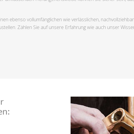
nen ebenso vollumfänglichen wie verlässlichen, nachvollziehb
stellen. Zählen Sie auf unsere Erfahrung wie auch unser Wissen,
r
en: