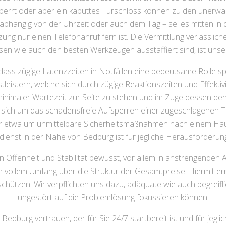
sperrt oder aber ein kaputtes Türschloss können zu den unerwar
unabhängig von der Uhrzeit oder auch dem Tag – sei es mitten i
ng nur einen Telefonanruf fern ist. Die Vermittlung verlässliche
en wie auch den besten Werkzeugen ausstaffiert sind, ist unse
ass zügige Latenzzeiten in Notfällen eine bedeutsame Rolle sp
eistern, welche sich durch zügige Reaktionszeiten und Effektiv
 minimaler Wartezeit zur Seite zu stehen und im Zuge dessen d
 es sich um das schadensfreie Aufsperren einer zugeschlagenen 
r etwa um unmittelbare Sicherheitsmaßnahmen nach einem Hause
dienst in der Nähe von Bedburg ist für jegliche Herausforderu
 Offenheit und Stabilität bewusst, vor allem in anstrengenden A
in vollem Umfang über die Struktur der Gesamtpreise. Hiermit er
hützen. Wir verpflichten uns dazu, adäquate wie auch begreifli
ungestört auf die Problemlösung fokussieren können.
edburg vertrauen, der für Sie 24/7 startbereit ist und für jeglic