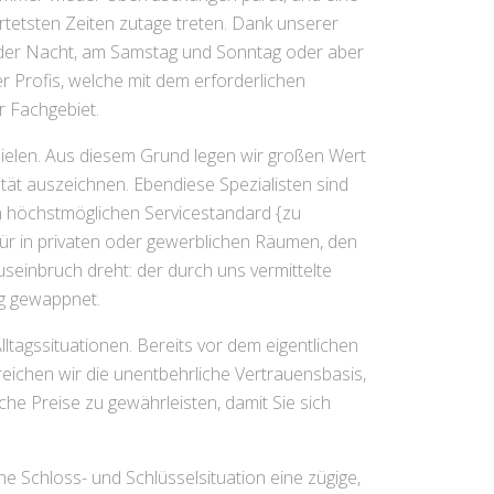
tetsten Zeiten zutage treten. Dank unserer
n der Nacht, am Samstag und Sonntag oder aber
r Profis, welche mit dem erforderlichen
r Fachgebiet.
ielen. Aus diesem Grund legen wir großen Wert
ität auszeichnen. Ebendiese Spezialisten sind
en höchstmöglichen Servicestandard {zu
Tür in privaten oder gewerblichen Räumen, den
inbruch dreht: der durch uns vermittelte
ng gewappnet.
lltagssituationen. Bereits vor dem eigentlichen
reichen wir die unentbehrliche Vertrauensbasis,
che Preise zu gewährleisten, damit Sie sich
he Schloss- und Schlüsselsituation eine zügige,