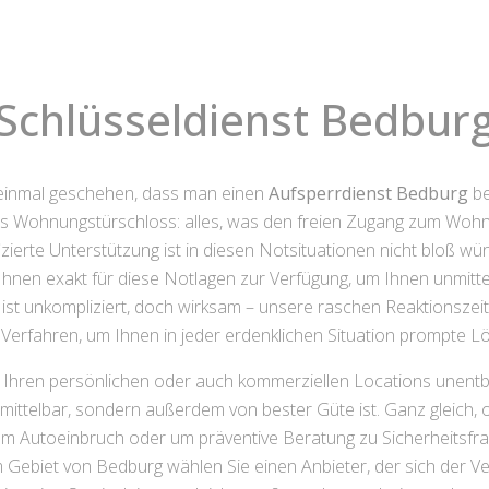
Schlüsseldienst Bedbur
l einmal geschehen, dass man einen
Aufsperrdienst Bedburg
be
tes Wohnungstürschloss: alles, was den freien Zugang zum Woh
izierte Unterstützung ist in diesen Notsituationen nicht bloß 
hnen exakt für diese Notlagen zur Verfügung, um Ihnen unmittel
st unkompliziert, doch wirksam – unsere raschen Reaktionsze
Verfahren, um Ihnen in jeder erdenklichen Situation prompte 
zu Ihren persönlichen oder auch kommerziellen Locations unentb
ttelbar, sondern außerdem von bester Güte ist. Ganz gleich, o
 Autoeinbruch oder um präventive Beratung zu Sicherheitsfrage
 im Gebiet von Bedburg wählen Sie einen Anbieter, der sich der