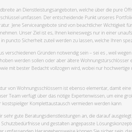
ndbreite an Dienstleistungsangeboten, welche über die pure Öff
hlüssel umfassen. Der entscheidende Punkt unseres Portfolios
atur. Jene Serviceangebote sind von beachtlicher Wichtigkeit fü
hmen. Unser Ziel ist es, Ihnen keineswegs nur in einer unaufsc
 puncto Sicherheit zuteil werden zu lassen, welche Ihren spe
s verschiedenen Gründen notwendig sein – sei es , weil wegen
ehoben werden sollen oder aber ältere Wohnungstürschlösser ei
owie mit bester Bedacht vollzogen wird, wobei nur hochwertige 
tur von Wohnungsschlössern ist ebenso elementar, damit eine h
nser Team verfügt über das nötige Expertenwissen, um eine gro
 kostspieliger Komplettaustausch vermieden werden kann.
r sehr gute Beratungsdienstleistungen an, die darauf ausgelegt
len Schutzbedürfnisse und gestalten angepasste Lösungskonzepte
eser umfassenden Herangehensweise können Sie sicher sein, das