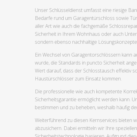
Unser Schlüsseldienst umfasst eine riesige Ba
Bedarfe rund um Garagentürschloss sowie Türsc
aller Art wie auch die fachgemäße Schlossrepar
Sicherheit in Ihrem Wohnhaus oder auch Unterne
sondern ebenso nachhaltige Lösungskonzepte in
Ein Wechsel von Garagentorschlössern kann au
wurde, die Standards in puncto Sicherheit ang
Wert darauf, dass der Schlosstausch effektiv s
Haustürschlösser zum Einsatz kommen.
Die professionelle wie auch kompetente Korrek
Sicherheitsgarantie ermöglicht werden kann. U
bestimmen und zu beheben, weshalb häufig der
Weiterführend zu diesen Kernservices bieten wi
abzusichern. Dabei ermitteln wir Ihre speziel
Sicherheitstechnologie basieren. Aufgrund di