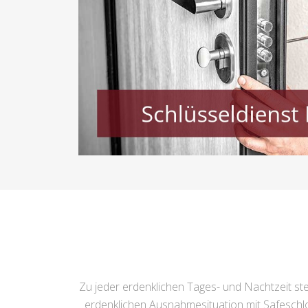
Zu jeder erdenklichen Tages- und Nachtzeit st
erdenklichen Ausnahmesituation mit Safeschlo