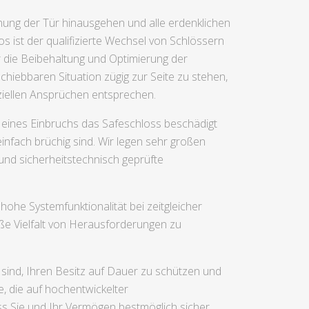
nung der Tür hinausgehen und alle erdenklichen
 ist der qualifizierte Wechsel von Schlössern
r die Beibehaltung und Optimierung der
hiebbaren Situation zügig zur Seite zu stehen,
ziellen Ansprüchen entsprechen.
 eines Einbruchs das Safeschloss beschädigt
nfach brüchig sind. Wir legen sehr großen
und sicherheitstechnisch geprüfte
ohe Systemfunktionalität bei zeitgleicher
ße Vielfalt von Herausforderungen zu
 sind, Ihren Besitz auf Dauer zu schützen und
, die auf hochentwickelter
s Sie und Ihr Vermögen bestmöglich sicher