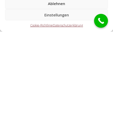
Ablehnen
Welche Tätigkeiten übernehmen die Partner der
Einstellungen
Schlüsseldienst Spezialisten?
Cookie-Richtlinie
Datenschutzerklärung
Die Kooperationspartner übernehmen sämtliche Aufgaben,
die Sie von einem Aufsperrdienst erwarten. Dazu zählt die
Öffnung der Haustür (ebenso abseits der Öffnungszeiten).
Doch ebenso eine PKW-Öffnung, eine Tresoröffnung und
der Schlosstausch wird von den Partnerfirmen offeriert.
Welche Gebühren entstehen durch die Vermittlung
an einen lokalen Kooperationspartner vor Ort?
Wie schnell ist der Schlüsselservice am Einsatzort?