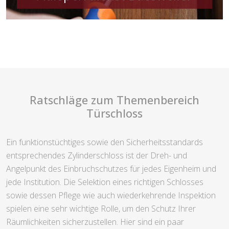
Ratschläge zum Themenbereich
Türschloss
Ein funktionstüchtiges sowie den Sicherheitsstandards
entsprechendes Zylinderschloss ist der Dreh- und
Angelpunkt des Einbruchschutzes für jedes Eigenheim und
jede Institution. Die Selektion eines richtigen Schlosses
sowie dessen Pflege wie auch wiederkehrende Inspektion
spielen eine sehr wichtige Rolle, um den Schutz Ihrer
Räumlichkeiten sicherzustellen. Hier sind ein paar