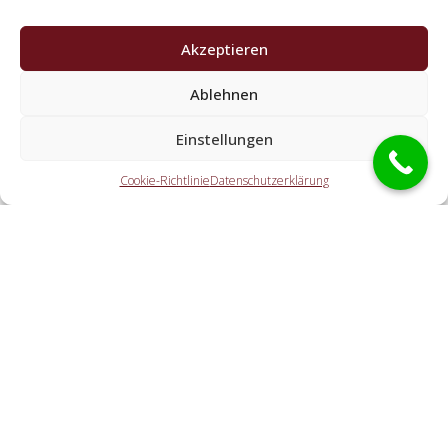
Akzeptieren
Welche Leistungen erledigen die
Kooperationspartner der Schlüsseldienst
Ablehnen
Spezialisten?
Einstellungen
Die Partner erledigen jegliche Aufgaben, welche Sie von
einem Aufsperrdienst erwarten. Dazu gehört die Öffnung
Cookie-Richtlinie
Datenschutzerklärung
der Tür (auch abseits der Geschäftszeiten). Doch ebenso
eine KFZ-Öffnung, eine Öffnung eines Tresors und der
Schlosstausch wird von den Partnerunternehmen
angeboten.
Welche Ausgaben entstehen durch die
Vermittlungstätigkeit an einen regionalen
Kooperationspartner vor Ort?
Wie schnell ist der Schlüsselservice bei mir?