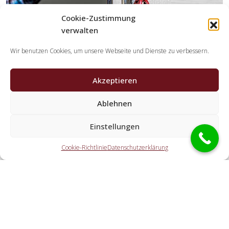
Cookie-Zustimmung
verwalten
Wir benutzen Cookies, um unsere Webseite und Dienste zu verbessern.
Akzeptieren
Welche Leistungen erledigen die
Kooperationspartner der Schlüsseldienst
Ablehnen
Spezialisten?
Einstellungen
Die Kooperationspartner übernehmen sämtliche Aufgaben,
welche Sie von einem Schlüsselservice erwarten. Hierzu
Cookie-Richtlinie
Datenschutzerklärung
gehört die Öffnung der Haustür (ebenfalls außerhalb der
Geschäftszeiten). Doch auch eine Autoöffnung, eine
Öffnung eines Tresors und der Schlosstausch wird von den
Partnern durchgeführt.
Welche Gebühren entstehen durch die