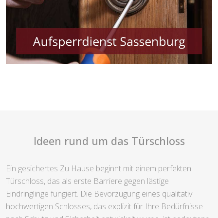
Ideen rund um das Türschloss
Ein gesichertes Zu Hause beginnt mit einem perfekten
Türschloss, das als erste Barriere gegen lästige
Eindringlinge fungiert. Die Bevorzugung eines qualitativ
hochwertigen Schlosses, das explizit für Ihre Bedürfnisse