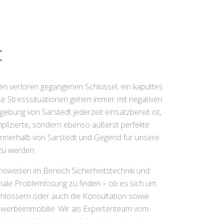
t
nen verloren gegangenen Schlüssel, ein kaputtes
e Stresssituationen gehen immer mit negativen
ebung von Sarstedt jederzeit einsatzbereit ist,
plizierte, sondern ebenso äußerst perfekte
z, innerhalb von Sarstedt und Gegend für unsere
 zu werden.
nsweisen im Bereich Sicherheitstechnik und
timale Problemlösung zu finden – ob es sich um
hlössern oder auch die Konsultation sowie
ewerbeimmobilie. Wir als Expertenteam vom