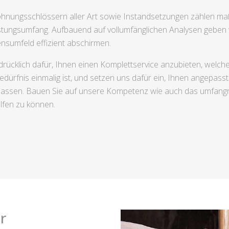
nungsschlössern aller Art sowie Instandsetzungen zählen maß
tungsumfang. Aufbauend auf vollumfänglichen Analysen gebe
nsumfeld effizient abschirmen.
rücklich dafür, Ihnen einen Komplettservice anzubieten, welche
ürfnis einmalig ist, und setzen uns dafür ein, Ihnen angepasste
 lassen. Bauen Sie auf unsere Kompetenz wie auch das umfang
elfen zu können.
r