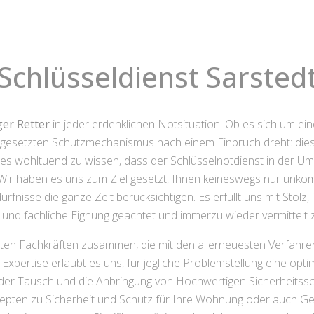
Schlüsseldienst Sarsted
ger Retter
in jeder erdenklichen Notsituation. Ob es sich um ei
gesetzten Schutzmechanismus nach einem Einbruch dreht: dies
t es wohltuend zu wissen, dass der Schlüsselnotdienst in der Umg
 Wir haben es uns zum Ziel gesetzt, Ihnen keineswegs nur unkom
ürfnisse die ganze Zeit berücksichtigen. Es erfüllt uns mit Stol
t und fachliche Eignung geachtet und immerzu wieder vermittelt
ten Fachkräften zusammen, die mit den allerneuesten Verfahre
e Expertise erlaubt es uns, für jegliche Problemstellung eine op
 der Tausch und die Anbringung von Hochwertigen Sicherheitssc
pten zu Sicherheit und Schutz für Ihre Wohnung oder auch G