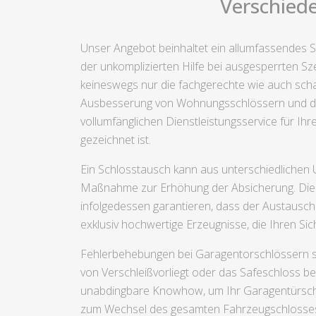
Verschiede
Unser Angebot beinhaltet ein allumfassendes S
der unkomplizierten Hilfe bei ausgesperrten Sz
keineswegs nur die fachgerechte wie auch scha
Ausbesserung von Wohnungsschlössern und die a
vollumfänglichen Dienstleistungsservice für Ih
gezeichnet ist.
Ein Schlosstausch kann aus unterschiedlichen
Maßnahme zur Erhöhung der Absicherung. Die d
infolgedessen garantieren, dass der Austausch 
exklusiv hochwertige Erzeugnisse, die Ihren S
Fehlerbehebungen bei Garagentorschlössern sin
von Verschleißvorliegt oder das Safeschloss be
unabdingbare Knowhow, um Ihr Garagentürschlos
zum Wechsel des gesamten Fahrzeugschlosses, 