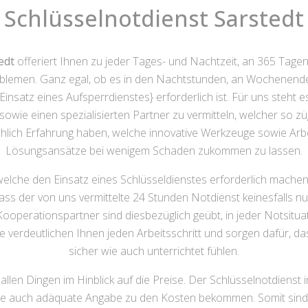
Schlüsselnotdienst Sarstedt
edt
offeriert Ihnen zu jeder Tages- und Nachtzeit, an 365 Tagen
oblemen. Ganz egal, ob es in den Nachtstunden, an Wochenenden
Einsatz eines Aufsperrdienstes} erforderlich ist. Für uns steht es
owie einen spezialisierten Partner zu vermitteln, welcher so züg
chlich Erfahrung haben, welche innovative Werkzeuge sowie Ar
Lösungsansätze bei wenigem Schaden zukommen zu lassen.
 welche den Einsatz eines Schlüsseldienstes erforderlich mache
dass der von uns vermittelte 24 Stunden Notdienst keinesfalls 
ooperationspartner sind diesbezüglich geübt, in jeder Notsitu
ie verdeutlichen Ihnen jeden Arbeitsschritt und sorgen dafür, 
sicher wie auch unterrichtet fühlen.
llen Dingen im Hinblick auf die Preise. Der Schlüsselnotdienst i
wie auch adäquate Angabe zu den Kosten bekommen. Somit sind 