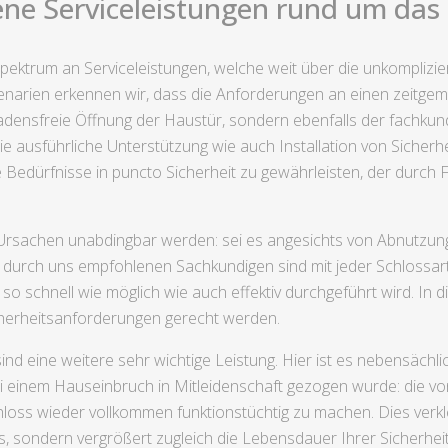
ne Serviceleistungen rund um das
pektrum an Serviceleistungen, welche weit über die unkomplizie
enarien erkennen wir, dass die Anforderungen an einen zeitgemä
densfreie Öffnung der Haustür, sondern ebenfalls der fachkund
usführliche Unterstützung wie auch Installation von Sicherheit
re Bedürfnisse in puncto Sicherheit zu gewährleisten, der durch
 Ursachen unabdingbar werden: sei es angesichts von Abnutzun
urch uns empfohlenen Sachkundigen sind mit jeder Schlossart 
so schnell wie möglich wie auch effektiv durchgeführt wird. In
icherheitsanforderungen gerecht werden.
d eine weitere sehr wichtige Leistung. Hier ist es nebensächl
i einem Hauseinbruch in Mitleidenschaft gezogen wurde: die vo
s wieder vollkommen funktionstüchtig zu machen. Dies verklei
sondern vergrößert zugleich die Lebensdauer Ihrer Sicherheit