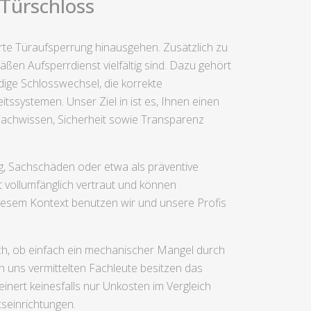
 Türschloss
rte Türaufsperrung hinausgehen. Zusätzlich zu
ßen Aufsperrdienst vielfältig sind. Dazu gehört
ige Schlosswechsel, die korrekte
ssystemen. Unser Ziel in ist es, Ihnen einen
 Fachwissen, Sicherheit sowie Transparenz
g, Sachschäden oder etwa als präventive
vollumfänglich vertraut und können
 diesem Kontext benutzen wir und unsere Profis
ich, ob einfach ein mechanischer Mangel durch
n uns vermittelten Fachleute besitzen das
nert keinesfalls nur Unkosten im Vergleich
seinrichtungen.