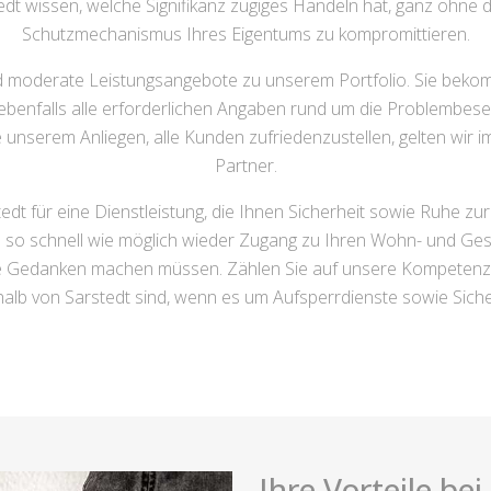
dt wissen, welche Signifikanz zügiges Handeln hat, ganz ohne da
Schutzmechanismus Ihres Eigentums zu kompromittieren.
d moderate Leistungsangebote zu unserem Portfolio. Sie bekomm
ebenfalls alle erforderlichen Angaben rund um die Problembeseiti
 unserem Anliegen, alle Kunden zufriedenzustellen, gelten wir im
Partner.
edt für eine Dienstleistung, die Ihnen Sicherheit sowie Ruhe z
ie so schnell wie möglich wieder Zugang zu Ihren Wohn- und G
e Gedanken machen müssen. Zählen Sie auf unsere Kompetenz 
halb von Sarstedt sind, wenn es um Aufsperrdienste sowie Sich
Ihre Vorteile be