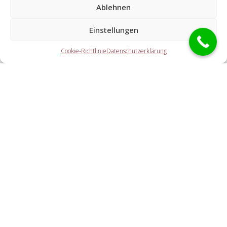
Ablehnen
Welche Aufgaben übernehmen die Partner der
Einstellungen
Schlüsseldienst Spezialisten?
Cookie-Richtlinie
Datenschutzerklärung
Die Partner übernehmen jegliche Leistungen, die Sie von
einem Schlüsseldienst erwarten. Hierzu gehört die
Türaufsperrung (ebenfalls außerhalb der Geschäftszeiten).
Doch auch eine PKW-Öffnung, eine Tresoröffnung und der
Schlosstausch wird von den Partnern angeboten.
Welche Ausgaben entstehen durch die Vermittlung
an einen regionalen Partner vor Ort?
Wie rasch ist der Schlüsselservice vor Ort?