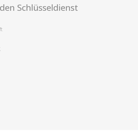
i den Schlüsseldienst
ft
g