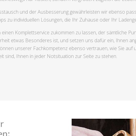
osstausch und der Ausbesserung gewährleisten wir ebenso pas
s zu individuellen Lösungen, die Ihr Zuhause oder Ihr Ladenges
en einen Komplettservice zukommen zu lassen, der sämtliche Pun
rheit etwas Besonderes ist, und setzen uns dafür ein, Ihnen ang
können unserer Fachkompetenz ebenso vertrauen, wie Sie auf u
t sind, Ihnen in jeder Notsituation zur Seite zu stehen.
r
en: