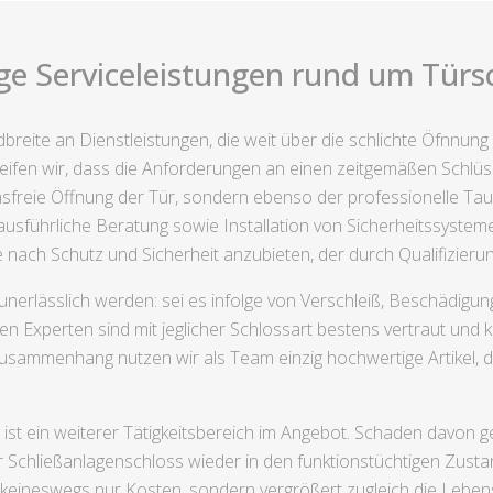
ge Serviceleistungen rund um Türsch
reite an Dienstleistungen, die weit über die schlichte Öfnnung
eifen wir, dass die Anforderungen an einen zeitgemäßen Schlüss
freie Öffnung der Tür, sondern ebenso der professionelle Tausc
usführliche Beratung sowie Installation von Sicherheitssysteme
 nach Schutz und Sicherheit anzubieten, der durch Qualifizierung
nerlässlich werden: sei es infolge von Verschleiß, Beschädigun
n Experten sind mit jeglicher Schlossart bestens vertraut und 
 Zusammenhang nutzen wir als Team einzig hochwertige Artikel, 
 ist ein weiterer Tätigkeitsbereich im Angebot. Schaden davon 
r Schließanlagenschloss wieder in den funktionstüchtigen Zust
eineswegs nur Kosten, sondern vergrößert zugleich die Lebens