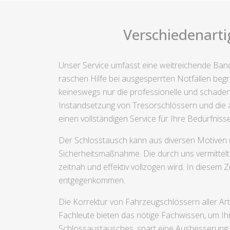
Verschiedenarti
Unser Service umfasst eine weitreichende Bandb
raschen Hilfe bei ausgesperrten Notfällen begr
keineswegs nur die professionelle und schadens
Instandsetzung von Tresorschlössern und die a
einen vollständigen Service für Ihre Bedürfnisse
Der Schlosstausch kann aus diversen Motiven u
Sicherheitsmaßnahme. Die durch uns vermittelte
zeitnah und effektiv vollzogen wird. In diesem
entgegenkommen.
Die Korrektur von Fahrzeugschlössern aller Art
Fachleute bieten das nötige Fachwissen, um Ih
Schlossaustausches, spart eine Ausbesserung k