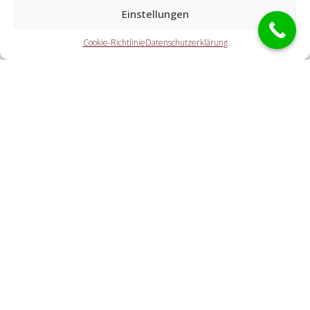
Schlüsseldienst Spezialisten?
Einstellungen
Die Kooperationspartner übernehmen jegliche Tätigkeiten,
Cookie-Richtlinie
Datenschutzerklärung
die Sie von einem Aufsperrdienst erwarten. Dazu gehört die
Türöffnung (auch abseits der Öffnungszeiten). Doch auch
eine KFZ-Öffnung, eine Öffnung eines Tresors und der
Schlosstausch wird von den Partnerunternehmen offeriert.
Welche Gebühren entstehen durch die
Vermittlungstätigkeit an einen örtlichen
Kooperationspartner vor Ort?
Wie flott ist der Schlüssel-Notdienst bei mir?
Cookie-Richtlinie
Haftungsausschluss