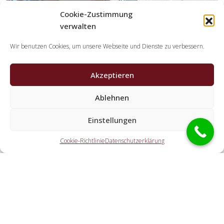
Cookie-Zustimmung
verwalten
Wir benutzen Cookies, um unsere Webseite und Dienste zu verbessern.
Akzeptieren
Ablehnen
Welche Tätigkeiten erledigen die Partner der
Schlüsseldienst Spezialisten?
Einstellungen
Die Partner erledigen alle Aufgaben, die Sie von einem
Cookie-Richtlinie
Datenschutzerklärung
Schlüsselservice erwarten. Hierzu gehört die Türnotöffnung
(auch außerhalb der Geschäftszeiten). Doch ebenso eine
KFZ-Öffnung, eine Öffnung eines Tresors und der
Schlosstausch wird von den Partnerunternehmen offeriert.
Welche Ausgaben entstehen durch die