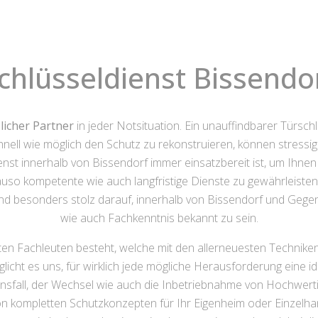
chlüsseldienst Bissendo
licher Partner
in jeder Notsituation. Ein unauffindbarer Türsch
ell wie möglich den Schutz zu rekonstruieren, können stressige
nst innerhalb von Bissendorf immer einsatzbereit ist, um Ihnen
nauso kompetente wie auch langfristige Dienste zu gewährleiste
 sind besonders stolz darauf, innerhalb von Bissendorf und Gege
wie auch Fachkenntnis bekannt zu sein.
ten Fachleuten besteht, welche mit den allerneuesten Techniken
licht es uns, für wirklich jede mögliche Herausforderung eine 
nsfall, der Wechsel wie auch die Inbetriebnahme von Hochwerti
n kompletten Schutzkonzepten für Ihr Eigenheim oder Einzelha