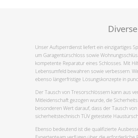
Diverse
Unser Aufsperrdienst liefert ein einzigartiges
um Garagentürschloss sowie Wohnungsschlüss
kompetente Reparatur eines Schlosses. Mit Hilf
Lebensumfeld bewahren sowie verbessern. Wir h
ebenso längerfristige Lösungskonzepte in punc
Der Tausch von Tresorschlössern kann aus ver
Mitleidenschaft gezogen wurde, die Sicherheit
besonderen Wert darauf, dass der Tausch von Sc
sicherheitstechnisch TÜV getestete Haustürsc
Ebenso bedeutend ist die qualifizierte Ausbess
Expertenteam verfügen über die erforderliche 