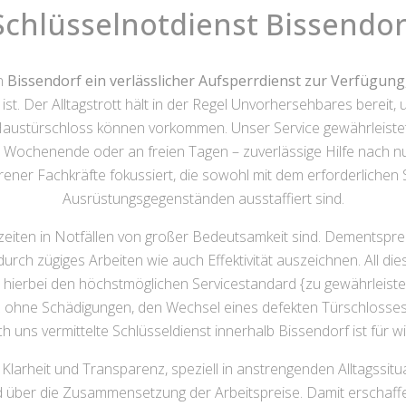
Schlüsselnotdienst Bissendor
on
Bissendorf ein verlässlicher Aufsperrdienst zur Verfügung
ist. Der Alltagstrott hält in der Regel Unvorhersehbares bereit
Haustürschloss können vorkommen. Unser Service gewährleiste
m Wochenende oder an freien Tagen – zuverlässige Hilfe nach n
rener Fachkräfte fokussiert, die sowohl mit dem erforderlichen
Ausrüstungsgegenständen ausstaffiert sind.
szeiten in Notfällen von großer Bedeutsamkeit sind. Dementspr
urch zügiges Arbeiten wie auch Effektivität auszeichnen. All die
nd hierbei den höchstmöglichen Servicestandard {zu gewährleist
anz ohne Schädigungen, den Wechsel eines defekten Türschloss
 uns vermittelte Schlüsseldienst innerhalb Bissendorf ist für wi
larheit und Transparenz, speziell in anstrengenden Alltagssitu
d über die Zusammensetzung der Arbeitspreise. Damit erschaffe