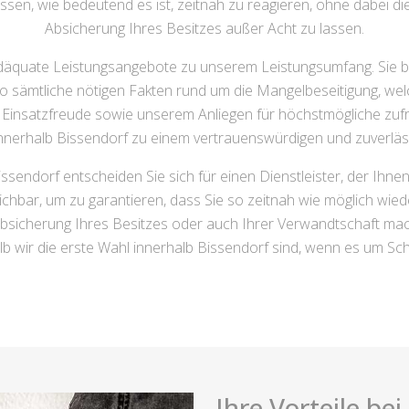
sen, wie bedeutend es ist, zeitnah zu reagieren, ohne dabei die
Absicherung Ihres Besitzes außer Acht zu lassen.
äquate Leistungsangebote zu unserem Leistungsumfang. Sie b
 sämtliche nötigen Fakten rund um die Mangelbeseitigung, welch
 Einsatzfreude sowie unserem Anliegen für höchstmögliche zuf
erhalb Bissendorf zu einem vertrauenswürdigen und zuverlä
ssendorf entscheiden Sie sich für einen Dienstleister, der Ihne
hbar, um zu garantieren, dass Sie so zeitnah wie möglich wiede
bsicherung Ihres Besitzes oder auch Ihrer Verwandtschaft ma
lb wir die erste Wahl innerhalb Bissendorf sind, wenn es um Sch
Ihre Vorteile be