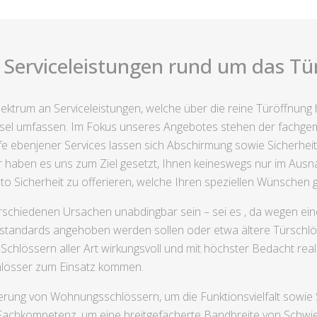
 Serviceleistungen rund um das Tü
 Spektrum an Serviceleistungen, welche über die reine Türöffnun
el umfassen. Im Fokus unseres Angebotes stehen der fachgem
e ebenjener Services lassen sich Abschirmung sowie Sicherheit 
aben es uns zum Ziel gesetzt, Ihnen keineswegs nur im Ausnahm
to Sicherheit zu offerieren, welche Ihren speziellen Wünschen 
schiedenen Ursachen unabdingbar sein – sei es , da wegen ein
sstandards angehoben werden sollen oder etwa ältere Türschlöss
hlössern aller Art wirkungsvoll und mit höchster Bedacht real
hlösser zum Einsatz kommen.
erung von Wohnungsschlössern, um die Funktionsvielfalt sowie 
Fachkompetenz, um eine breitgefächerte Bandbreite von Schwie