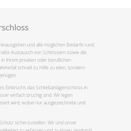
rschloss
g hinausgehen und alle möglichen Bedarfe rund
äße Austausch von Schlössern sowie die
in Ihrem privaten oder beruflichen
efall schnell zu Hilfe zu eilen, sondern
genügen.
es Einbruchs das Schließanlagenschloss in
er einfach brüchig sind. Wir legen
isiert wird, wobei nur ausgezeichnete und
Schutz sicherzustellen. Wir und unser
rigkeiten zu erfassen und zu lösen, wodurch