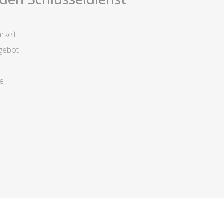
rkeit
gebot
ge