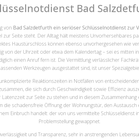
lüsselnotdienst Bad Salzdetf
ng von
Bad Salzdetfurth ein seriöser Schlüsselnotdienst zur
zur Seite steht. Der Alltag hält meistens Unvorhersehbares par
fektes Haustürschloss können ebenso unvorhergesehen wie verse
ig von der Uhrzeit oder etwa dem Kalendertag – sei es mitten
lediglich einen Anruf fern ist. Die Vermittlung verlässlicher Fac
assenden Werkzeugen ausgestattet sind, ist unser Spezialgebie
unkomplizierte Reaktionszeiten in Notfällen von entscheidender
sammen, die sich durch Geschwindigkeit sowie Effizienz auszei
ler Latenzzeit zur Seite zu stehen und in diesem Zusammenhang
 um die schadensfreie Öffnung der Wohnungstür, den Austausch
 Einbruch handelt: der von uns vermittelte Schlüsseldienst in B
Problemstellung gewappnet.
uverlässigkeit und Transparenz, sehr in anstrengenden Lebensu