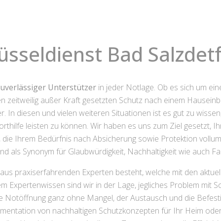
üsseldienst Bad Salzdet
zuverlässiger Unterstützer
in jeder Notlage. Ob es sich um ei
n zeitweilig außer Kraft gesetzten Schutz nach einem Hauseinb
 In diesen und vielen weiteren Situationen ist es gut zu wisse
oforthilfe leisten zu können. Wir haben es uns zum Ziel gesetzt,
die Ihrem Bedürfnis nach Absicherung sowie Protektion vollumfän
d als Synonym für Glaubwürdigkeit, Nachhaltigkeit wie auch Fa
aus praxiserfahrenden Experten besteht, welche mit den aktuel
em Expertenwissen sind wir in der Lage, jegliches Problem mit Sc
ne Notöffnung ganz ohne Mangel, der Austausch und die Befes
entation von nachhaltigen Schutzkonzepten für Ihr Heim oder