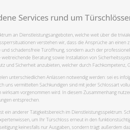
dene Services rund um Türschlösser 
trum an Dienstleistungsangeboten, welche weit über die trivial
sperrsituationen verstehen wir, dass die Ansprüche an einen zei
 und schadensfreie Türöffnung, sondern auch der professionelle
eitreichende Beratung sowie Installation von Sicherheitssyste
tz und Sicherheit anzubieten, welcher durch Fachkompetenz, Gew
ielen unterschiedlichen Anlässen notwendig werden: sei es info
h uns vermittelten Sachkundigen sind mit jeder Schlossart voll
ch wirksam vorgenommen wird. In diesem Zusammenhang nutzen 
rungen entsprechen.
ist ein anderer Tätigkeitsbereich im Dienstleistungsspektrum.
 Expertenwissen, um Ihr Türschloss erneut in den funktionstüch
eitigung keinesfalls nur Ausgaben, sondern trägt außerdem da