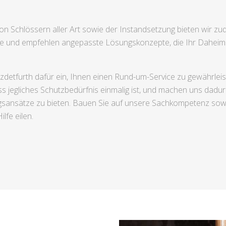
on Schlössern aller Art sowie der Instandsetzung bieten wir z
isse und empfehlen angepasste Lösungskonzepte, die Ihr Daheim
detfurth dafür ein, Ihnen einen Rund-um-Service zu gewährleist
ss jegliches Schutzbedürfnis einmalig ist, und machen uns dadu
ungsansätze zu bieten. Bauen Sie auf unsere Sachkompetenz so
lfe eilen.