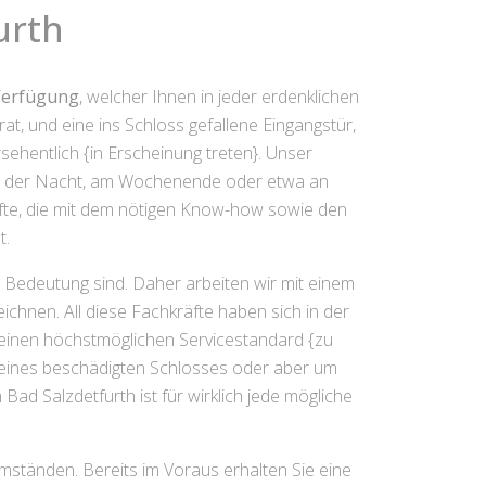
urth
 Verfügung
, welcher Ihnen in jeder erdenklichen
at, und eine ins Schloss gefallene Eingangstür,
hentlich {in Erscheinung treten}. Unser
 in der Nacht, am Wochenende oder etwa an
hkräfte, die mit dem nötigen Know-how sowie den
t.
 Bedeutung sind. Daher arbeiten wir mit einem
chnen. All diese Fachkräfte haben sich in der
 einen höchstmöglichen Servicestandard {zu
 eines beschädigten Schlosses oder aber um
ad Salzdetfurth ist für wirklich jede mögliche
mständen. Bereits im Voraus erhalten Sie eine