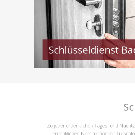
Sc
Zu jeder erdenklichen Tages- und Nachtze
erdenklichen Notsituation mit Türschl