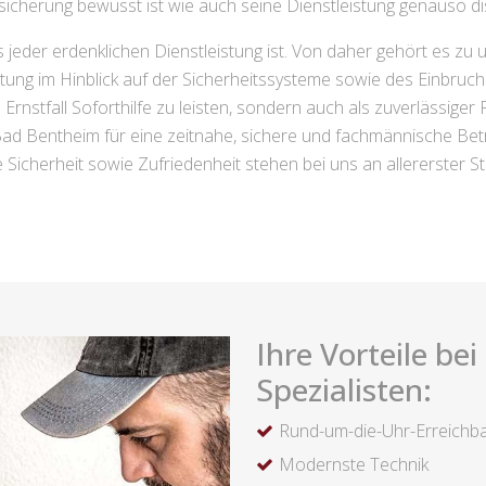
herung bewusst ist wie auch seine Dienstleistung genauso diskre
 jeder erdenklichen Dienstleistung ist. Von daher gehört es zu
stung im Hinblick auf der Sicherheitssysteme sowie des Einbr
m Ernstfall Soforthilfe zu leisten, sondern auch als zuverlässiger
Bad Bentheim für eine zeitnahe, sichere und fachmännische Betr
e Sicherheit sowie Zufriedenheit stehen bei uns an allererster Ste
Ihre Vorteile be
Spezialisten:
Rund-um-die-Uhr-Erreichba
Modernste Technik