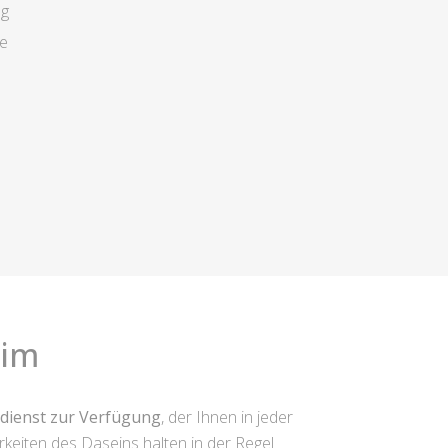
ng
ge
eim
ldienst zur Verfügung
, der Ihnen in jeder
keiten des Daseins halten in der Regel