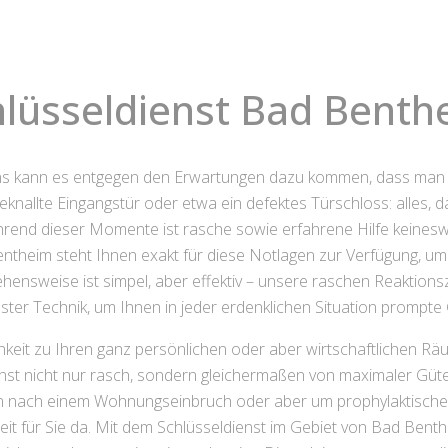
hlüsseldienst Bad Benth
ens kann es entgegen den Erwartungen dazu kommen, dass man
geknallte Eingangstür oder etwa ein defektes Türschloss: alles,
hrend dieser Momente ist rasche sowie erfahrene Hilfe keines
ntheim steht Ihnen exakt für diese Notlagen zur Verfügung, um
hensweise ist simpel, aber effektiv – unsere raschen Reaktions
ter Technik, um Ihnen in jeder erdenklichen Situation prompt
hkeit zu Ihren ganz persönlichen oder aber wirtschaftlichen Rä
nst nicht nur rasch, sondern gleichermaßen von maximaler Güte i
n nach einem Wohnungseinbruch oder aber um prophylaktische S
it für Sie da. Mit dem Schlüsseldienst im Gebiet von Bad Bent