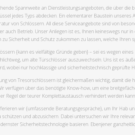
eichende Spannweite an Dienstleistungsangeboten, die über die
ssel jedes Typs abdecken. Ein elementarer Baustein unseres An
aratur von Schlössern. All diese Serviceangebote sind von besond
 auch Betrieb. Unser Anliegen ist es, Ihnen keineswegs nur in e
gen zu Sicherheit und Schutz zukommen zu lassen, welche Ihren 
ssern {kann es vielfältige Gründe geben} – sei es wegen eines 
ichtweg, um alte Türschlösser auszuwechseln. Uns ist es äußer
ird, wobei nur hochklassige und sicherheitstechnisch geprüfte
g von Tresorschlössern ist gleichermaßen wichtig, damit die hoh
Wir verfügen über das benötigte Know-how, um eine breitgefäch
 der Regel der teurer Komplettaustausch verhindert werden kann
offerieren wir {umfassende Beratungsgespräche}, um Ihr Hab un
u schützen und abzusichern. Dabei untersuchen wir Ihre relevan
ernster Sicherheitstechnologie basieren. Ebenjener ganzheitlich