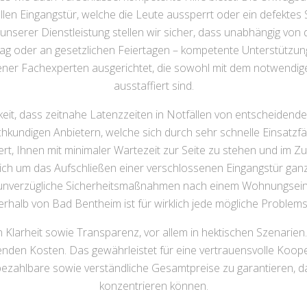
llen Eingangstür, welche die Leute aussperrt oder ein defektes
t unserer Dienstleistung stellen wir sicher, dass unabhängig von
g oder an gesetzlichen Feiertagen – kompetente Unterstützung 
hrener Fachexperten ausgerichtet, die sowohl mit dem notwendi
ausstaffiert sind.
it, dass zeitnahe Latenzzeiten in Notfällen von entscheidende
hkundigen Anbietern, welche sich durch sehr schnelle Einsatzfä
iert, Ihnen mit minimaler Wartezeit zur Seite zu stehen und im
es sich um das Aufschließen einer verschlossenen Eingangstür g
nverzügliche Sicherheitsmaßnahmen nach einem Wohnungseinbr
erhalb von Bad Bentheim ist für wirklich jede mögliche Problem
 Klarheit sowie Transparenz, vor allem in hektischen Szenarie
enden Kosten. Das gewährleistet für eine vertrauensvolle Koop
bezahlbare sowie verständliche Gesamtpreise zu garantieren, da
konzentrieren können.