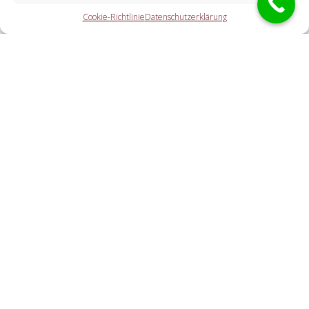
Cookie-Richtlinie
Datenschutzerklärung
Die Partner erledigen alle Tätigkeiten, die Sie von einem
Aufsperrdienst erwarten. Hierzu gehört die Öffnung der
Haustür (auch außerhalb der Geschäftszeiten). Doch auch
eine PKW-Öffnung, eine Tresoröffnung und der
Schlosstausch wird von den Partnerfirmen durchgeführt.
Welche Ausgaben entstehen durch die Übermittlung
an einen örtlichen Kooperationspartner vor Ort?
Wie zügig ist der Schlüssel-Notdienst bei mir?
Cookie-Richtlinie
Haftungsausschluss
Datenschutzerklärung
Impressum