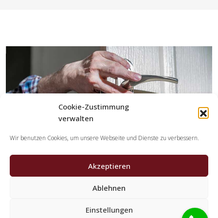
Cookie-Zustimmung
verwalten
Wir benutzen Cookies, um unsere Webseite und Dienste zu verbessern.
Akzeptieren
Ablehnen
Welche Aufgaben erledigen die Kooperationspartner
Einstellungen
der Schlüsseldienst Spezialisten?