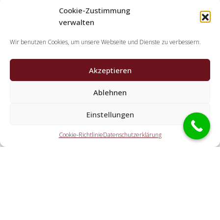
Cookie-Zustimmung
verwalten
Wir benutzen Cookies, um unsere Webseite und Dienste zu verbessern.
Akzeptieren
Ablehnen
Welche Leistungen übernehmen die Partner der
Einstellungen
Schlüsseldienst Spezialisten?
Cookie-Richtlinie
Datenschutzerklärung
Die Partner erledigen alle Leistungen, welche Sie von einem
Schlüsseldienst erwarten. Dazu gehört die Türnotöffnung
(ebenso abseits der Geschäftszeiten). Doch ebenso eine
Autoöffnung, eine Tresoröffnung und der Schlosstausch
wird von den Partnern offeriert.