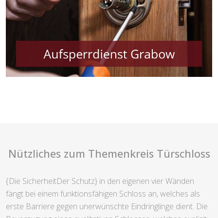
Nützliches zum Themenkreis Türschloss
{Die SicherheitDer Schutz} in den eigenen vier Wänden
fängt bei einem funktionsfähigen Schloss an, welches als
erste Barriere gegen unerwünschte Eindringlinge dient. Die