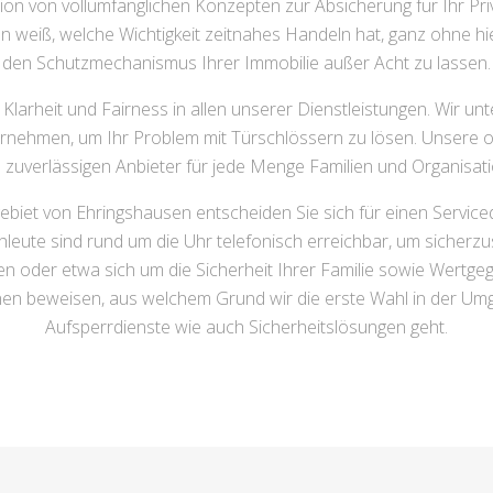
on von vollumfänglichen Konzepten zur Absicherung für Ihr Pr
 weiß, welche Wichtigkeit zeitnahes Handeln hat, ganz ohne hier
den Schutzmechanismus Ihrer Immobilie außer Acht zu lassen.
larheit und Fairness in allen unserer Dienstleistungen. Wir un
ternehmen, um Ihr Problem mit Türschlössern zu lösen. Unsere o
zuverlässigen Anbieter für jede Menge Familien und Organisat
ebiet von Ehringshausen entscheiden Sie sich für einen Serviced
eute sind rund um die Uhr telefonisch erreichbar, um sicherzust
n oder etwa sich um die Sicherheit Ihrer Familie sowie Wertg
Ihnen beweisen, aus welchem Grund wir die erste Wahl in der U
Aufsperrdienste wie auch Sicherheitslösungen geht.