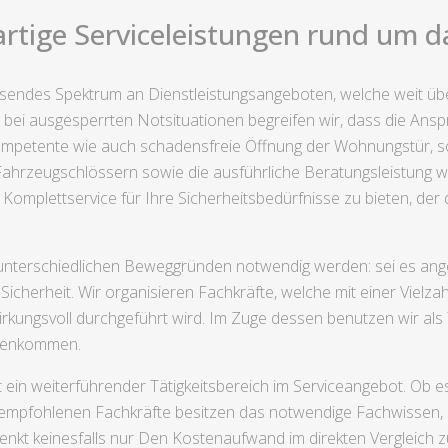
rtige Serviceleistungen rund um d
assendes Spektrum an Dienstleistungsangeboten, welche weit ü
 bei ausgesperrten Notsituationen begreifen wir, dass die An
ie kompetente wie auch schadensfreie Öffnung der Wohnungstür, s
ahrzeugschlössern sowie die ausführliche Beratungsleistung wi
Komplettservice für Ihre Sicherheitsbedürfnisse zu bieten, der 
 unterschiedlichen Beweggründen notwendig werden: sei es ang
cherheit. Wir organisieren Fachkräfte, welche mit einer Vielza
kungsvoll durchgeführt wird. Im Zuge dessen benutzen wir als Te
egenkommen.
st ein weiterführender Tätigkeitsbereich im Serviceangebot. Ob
 empfohlenen Fachkräfte besitzen das notwendige Fachwissen, 
 senkt keinesfalls nur Den Kostenaufwand im direkten Vergleic