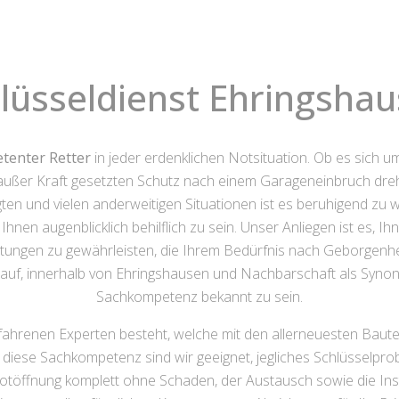
lüsseldienst Ehringsha
tenter Retter
in jeder erdenklichen Notsituation. Ob es sich u
ußer Kraft gesetzten Schutz nach einem Garageneinbruch dreht
en und vielen anderweitigen Situationen ist es beruhigend zu w
hnen augenblicklich behilflich zu sein. Unser Anliegen ist es, Ih
tungen zu gewährleisten, die Ihrem Bedürfnis nach Geborgenh
rauf, innerhalb von Ehringshausen und Nachbarschaft als Synonym
Sachkompetenz bekannt zu sein.
rfahrenen Experten besteht, welche mit den allerneuesten Baut
 diese Sachkompetenz sind wir geeignet, jegliches Schlüsselpro
töffnung komplett ohne Schaden, der Austausch sowie die Ins