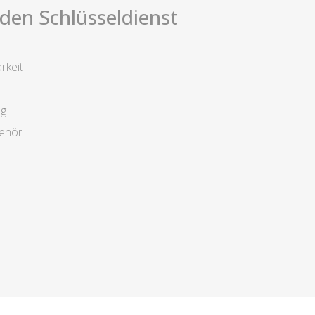
i den Schlüsseldienst
rkeit
ng
behör