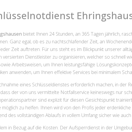
hlüsselnotdienst Ehringshau
ingshausen
bietet Ihnen 24 Stunden, an 365 Tagen jährlich, ras
men. Ganz egal, ob es zu nachtschlafender Zeit, an Wochenenden
der Zeit auftreten. Für uns steht es im Blickpunkt unserer alltägl
 versierten Dienstleister zu organisieren, welcher so schnell wi
 sowie Arbeitsweisen, um Ihnen leistungsfähige Lösungskonzepte
ken anwenden, um Ihnen effektive Services bei minimalem Sch
ruchnahme eines Schlüsseldienstes erforderlich machen, in der R
, dass der von uns vermittelte Notfallservice keineswegs nur s
perationspartner sind explizit für diesen Gesichtspunkt trainier
öglich zu helfen. Ihnen wird von den Profis jeder erdenkliche Sc
end des vollständigen Ablaufs in vollem Umfang sicher wie auch u
llem in Bezug auf die Kosten. Der Aufsperrdienst in der Umgeb