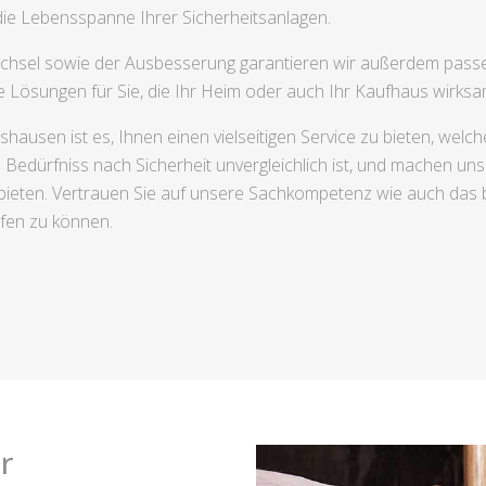
 die Lebensspanne Ihrer Sicherheitsanlagen.
echsel sowie der Ausbesserung garantieren wir außerdem pass
le Lösungen für Sie, die Ihr Heim oder auch Ihr Kaufhaus wirksa
ausen ist es, Ihnen einen vielseitigen Service zu bieten, welch
edürfniss nach Sicherheit unvergleichlich ist, und machen uns fo
zubieten. Vertrauen Sie auf unsere Sachkompetenz wie auch das 
lfen zu können.
r