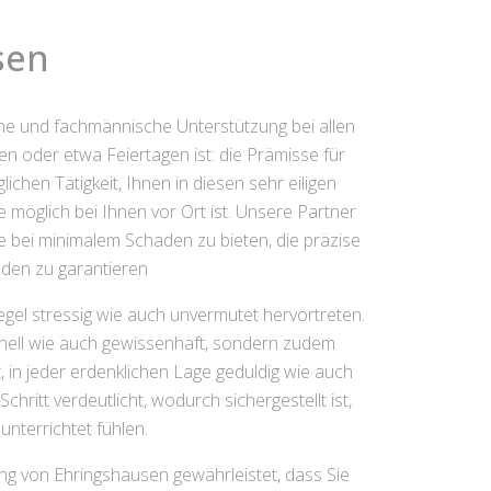
sen
che und fachmännische Unterstützung bei allen
 oder etwa Feiertagen ist: die Prämisse für
ichen Tätigkeit, Ihnen in diesen sehr eiligen
e möglich bei Ihnen vor Ort ist. Unsere Partner
 bei minimalem Schaden zu bieten, die präzise
aden zu garantieren
egel stressig wie auch unvermutet hervortreten.
chnell wie auch gewissenhaft, sondern zudem
t, in jeder erdenklichen Lage geduldig wie auch
hritt verdeutlicht, wodurch sichergestellt ist,
nterrichtet fühlen.
ung von Ehringshausen gewährleistet, dass Sie