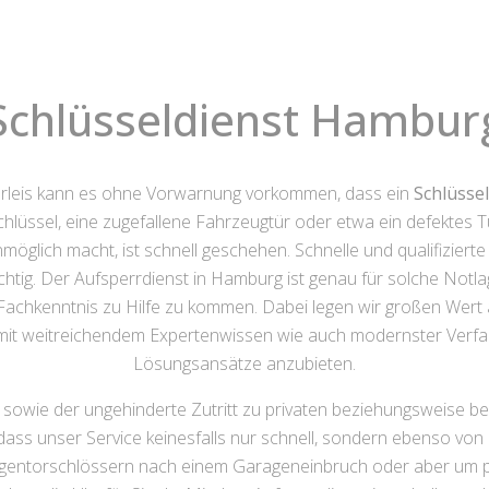
Schlüsseldienst Hambur
nerleis kann es ohne Vorwarnung vorkommen, dass ein
Schlüsse
hlüssel, eine zugefallene Fahrzeugtür oder etwa ein defektes Tü
lich macht, ist schnell geschehen. Schnelle und qualifizierte 
tig. Der Aufsperrdienst in Hamburg ist genau für solche Notla
 Fachkenntnis zu Hilfe zu kommen. Dabei legen wir großen Wert
t weitreichendem Expertenwissen wie auch modernster Verfahre
Lösungsansätze anzubieten.
 sowie der ungehinderte Zutritt zu privaten beziehungsweise be
ass unser Service keinesfalls nur schnell, sondern ebenso von be
agentorschlössern nach einem Garageneinbruch oder aber um pr