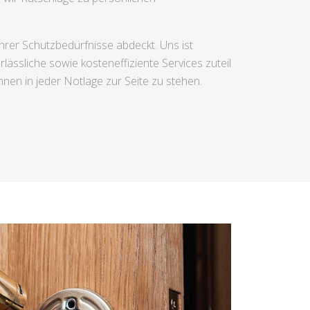
hrer Schutzbedürfnisse abdeckt. Uns ist
rlässliche sowie kosteneffiziente Services zuteil
hnen in jeder Notlage zur Seite zu stehen.