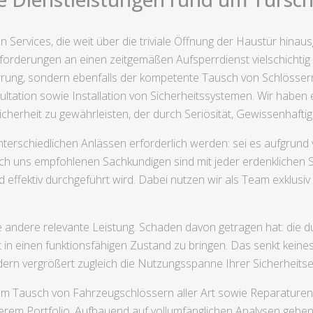
 Services, die weit über die triviale Öffnung der Haustür hina
forderungen an einen zeitgemäßen Aufsperrdienst vielschichtig s
rung, sondern ebenfalls der kompetente Tausch von Schlössern 
ation sowie Installation von Sicherheitssystemen. Wir haben 
cherheit zu gewährleisten, der durch Seriösität, Gewissenhaftigk
nterschiedlichen Anlässen erforderlich werden: sei es aufgrund 
h uns empfohlenen Sachkundigen sind mit jeder erdenklichen S
d effektiv durchgeführt wird. Dabei nutzen wir als Team exklusiv
 andere relevante Leistung. Schaden davon getragen hat: die d
n einen funktionsfähigen Zustand zu bringen. Das senkt keinesf
rn vergrößert zugleich die Nutzungsspanne Ihrer Sicherheitse
dem Tausch von Fahrzeugschlössern aller Art sowie Reparature
rem Portfolio. Aufbauend auf vollumfänglichen Analysen geben