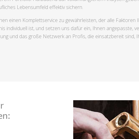
liches Lebensumfeld effektiv sichern.
nen einen Komplettservice zu gewährleisten, der alle Faktoren I
 individuell ist, und setzen uns dafür ein, Ihnen angepasste, ve
ung und das große Netzwerk an Profis, die einsatzbereit sind, I
r
en: