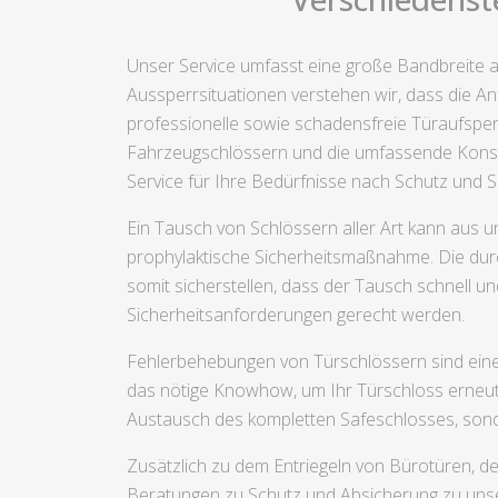
Unser Service umfasst eine große Bandbreite an
Aussperrsituationen verstehen wir, dass die An
professionelle sowie schadensfreie Türaufsper
Fahrzeugschlössern und die umfassende Konsult
Service für Ihre Bedürfnisse nach Schutz und Si
Ein Tausch von Schlössern aller Art kann aus u
prophylaktische Sicherheitsmaßnahme. Die durc
somit sicherstellen, dass der Tausch schnell un
Sicherheitsanforderungen gerecht werden.
Fehlerbehebungen von Türschlössern sind eine
das nötige Knowhow, um Ihr Türschloss erneut i
Austausch des kompletten Safeschlosses, sonde
Zusätzlich zu dem Entriegeln von Bürotüren, 
Beratungen zu Schutz und Absicherung zu unse