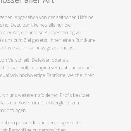
usgehen. Abgesehen von der zeitnahen Hilfe bei
ind. Dazu zählt keinesfalls nur die
aller Art, die präzise Ausbesserung von
es uns zum Ziel gesetzt, Ihnen einen Rund-um-
eit wie auch Fairness gezeichnet ist.
von Verschleiß, Defekten oder als
chlossart vollumfänglich vertraut und können
 qualitativ hochwertige Fabrikate, welche Ihren
urch uns weiterempfohlenen Profis besitzen
alls nur Kosten im Direktvergleich zum
inrichtungen.
n zählen passende und bedarfsgerechte
 wir Ratschläge zu persönlichen