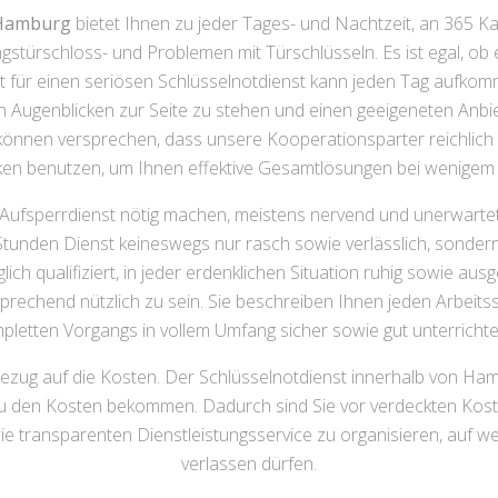
 Hamburg
bietet Ihnen zu jeder Tages- und Nachtzeit, an 365 Kal
gstürschloss- und Problemen mit Türschlüsseln. Es ist egal, o
it für einen seriösen Schlüsselnotdienst kann jeden Tag aufkomm
gen Augenblicken zur Seite zu stehen und einen geeigeneten Anbi
r können versprechen, dass unsere Kooperationsparter reichlic
en benutzen, um Ihnen effektive Gesamtlösungen bei wenigem 
en Aufsperrdienst nötig machen, meistens nervend und unerwart
Stunden Dienst keineswegs nur rasch sowie verlässlich, sondern 
h qualifiziert, in jeder erdenklichen Situation ruhig sowie aus
prechend nützlich zu sein. Sie beschreiben Ihnen jeden Arbeitss
pletten Vorgangs in vollem Umfang sicher sowie gut unterrichtet
Bezug auf die Kosten. Der Schlüsselnotdienst innerhalb von Hamb
zu den Kosten bekommen. Dadurch sind Sie vor verdeckten Koste
e transparenten Dienstleistungsservice zu organisieren, auf we
verlassen dürfen.