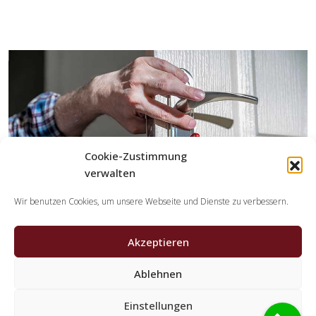
Cookie-Zustimmung
verwalten
Wir benutzen Cookies, um unsere Webseite und Dienste zu verbessern.
Akzeptieren
Ablehnen
Welche Leistungen übernehmen die Partner der
Schlüsseldienst Spezialisten?
Einstellungen