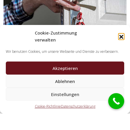
Cookie-Zustimmung
verwalten
Wir benutzen Cookies, um unsere Webseite und Dienste zu verbessern.
Akzeptieren
Welche Leistungen übernehmen die
Kooperationspartner der Schlüsseldienst
Ablehnen
Spezialisten?
Einstellungen
Die Kooperationspartner erledigen jegliche Tätigkeiten,
welche Sie von einem Schlüssel-Notdienst erwarten. Dazu
Cookie-Richtlinie
Datenschutzerklärung
gehört die Öffnung der Tür (auch abseits der
Öffnungszeiten). Doch ebenfalls eine KFZ-Öffnung, eine
Tresoröffnung und der Schlosstausch wird von den