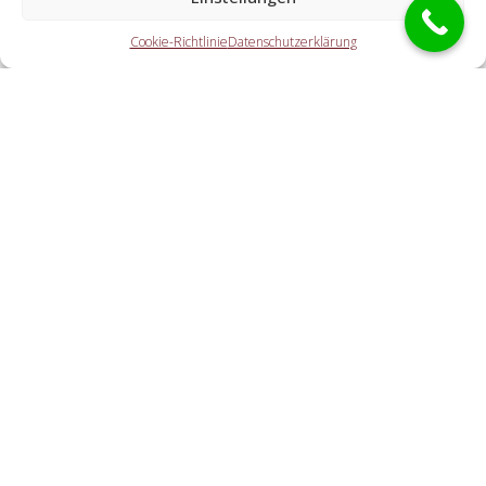
Die Partner erledigen sämtliche Aufgaben, welche Sie von
Cookie-Richtlinie
Datenschutzerklärung
einem Schlüsselnotdienst erwarten. Hierzu gehört die
Öffnung der Tür (auch außerhalb der Öffnungszeiten). Doch
auch eine KFZ-Öffnung, eine Öffnung eines Tresors und der
Schlosstausch wird von den Partnern offeriert.
Welche Kosten entstehen durch die
Kontaktvermittlung an einen örtlichen Partner vor
Ort?
Wie zügig ist der Aufsperrdienst bei mir?
Cookie-Richtlinie
Haftungsausschluss
Datenschutzerklärung
Impressum