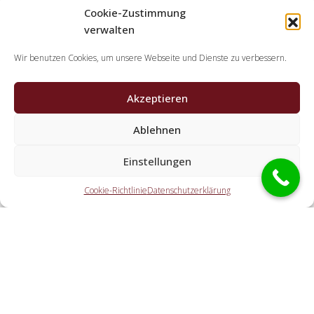
Cookie-Zustimmung
verwalten
Wir benutzen Cookies, um unsere Webseite und Dienste zu verbessern.
Akzeptieren
Ablehnen
Welche Tätigkeiten erledigen die
Kooperationspartner der Schlüsseldienst
Einstellungen
Spezialisten?
Cookie-Richtlinie
Datenschutzerklärung
Die Kooperationspartner erledigen alle Aufgaben, die Sie
von einem Schlüsselnotdienst erwarten. Hierzu zählt die
Türaufsperrung (ebenfalls abseits der Öffnungszeiten).
Doch ebenfalls eine KFZ-Öffnung, eine Tresoröffnung und
der Schlosstausch wird von den Partnerfirmen offeriert.