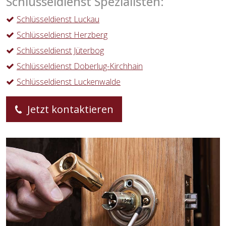
Schlüsseldienst Spezialisten:
Schlüsseldienst Luckau
Schlüsseldienst Herzberg
Schlüsseldienst Jüterbog
Schlüsseldienst Doberlug-Kirchhain
Schlüsseldienst Luckenwalde
Jetzt kontaktieren