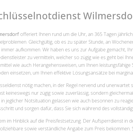
chlüsselnotdienst Wilmersdo
lmersdorf
offeriert Ihnen rund um die Uhr, an 365 Tagen jährlich
elproblemen. Gleichgültig, ob es zu später Stunde, an Wochen
ann immer aufkommen. Wir haben es uns zur Aufgabe gemacht, Ih
edienstleister zu vermitteln, welcher so zügig wie es geht bei I
mittel wie auch Herangehensweisen, um Ihnen leistungsfähige 
den einsetzen, um Ihnen effektive Lösungsansätze bei margin
lüsseldienst nötig machen, in der Regel nervend und unerwartet
nst keineswegs nur zügig sowie zuverlässig, sondern gleicher
in jeglicher Notsituation gelassen wie auch besonnen zu reagie
schritt und sorgen dafür, dass Sie sich während des vollständig
lem im Hinblick auf die Preisfestsetzung. Der Aufsperrdienst in 
ollziehbare sowie verständliche Angabe zum Preis bekommen. S