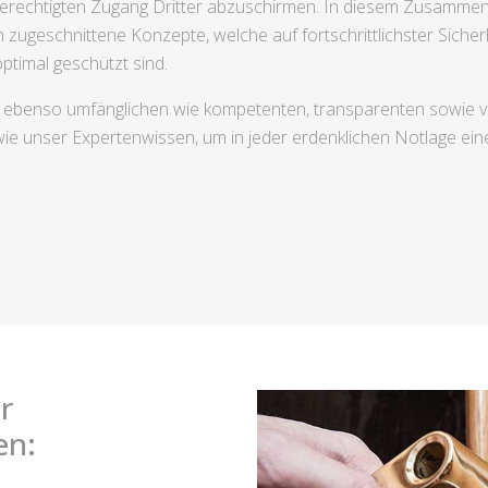
berechtigten Zugang Dritter abzuschirmen. In diesem Zusammen
 zugeschnittene Konzepte, welche auf fortschrittlichster Sich
optimal geschützt sind.
en ebenso umfänglichen wie kompetenten, transparenten sowie 
wie unser Expertenwissen, um in jeder erdenklichen Notlage ein
r
en: