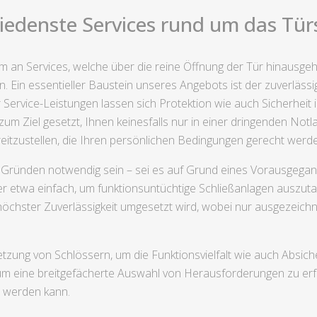
iedenste Services rund um das Tür
um an Services, welche über die reine Öffnung der Tür hinausg
 Ein essentieller Baustein unseres Angebots ist der zuverlässi
 Service-Leistungen lassen sich Protektion wie auch Sicherheit 
um Ziel gesetzt, Ihnen keinesfalls nur in einer dringenden Notl
ereitzustellen, die Ihren persönlichen Bedingungen gerecht werd
 Gründen notwendig sein – sei es auf Grund eines Vorausgegang
er etwa einfach, um funktionsuntüchtige Schließanlagen auszut
höchster Zuverlässigkeit umgesetzt wird, wobei nur ausgezeichn
etzung von Schlössern, um die Funktionsvielfalt wie auch Absi
m eine breitgefächerte Auswahl von Herausforderungen zu erf
t werden kann.