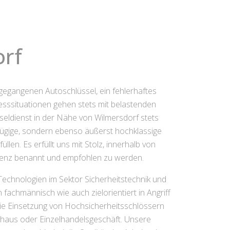
orf
 gegangenen Autoschlüssel, ein fehlerhaftes
esssituationen gehen stets mit belastenden
sseldienst in der Nähe von Wilmersdorf stets
h zügige, sondern ebenso äußerst hochklassige
len. Es erfüllt uns mit Stolz, innerhalb von
tenz benannt und empfohlen zu werden.
echnologien im Sektor Sicherheitstechnik und
 fachmännisch wie auch zielorientiert in Angriff
ie Einsetzung von Hochsicherheitsschlössern
haus oder Einzelhandelsgeschäft. Unsere