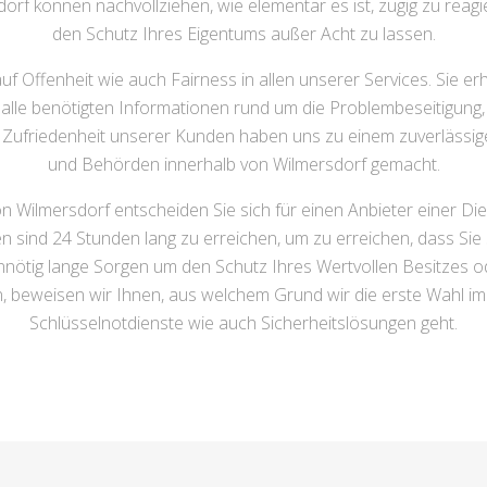
rf können nachvollziehen, wie elementar es ist, zügig zu reagie
den Schutz Ihres Eigentums außer Acht zu lassen.
 Offenheit wie auch Fairness in allen unserer Services. Sie erha
le benötigten Informationen rund um die Problembeseitigung, w
ie Zufriedenheit unserer Kunden haben uns zu einem zuverläss
und Behörden innerhalb von Wilmersdorf gemacht.
n Wilmersdorf entscheiden Sie sich für einen Anbieter einer D
en sind 24 Stunden lang zu erreichen, um zu erreichen, dass Si
nötig lange Sorgen um den Schutz Ihres Wertvollen Besitzes 
n, beweisen wir Ihnen, aus welchem Grund wir die erste Wahl i
Schlüsselnotdienste wie auch Sicherheitslösungen geht.