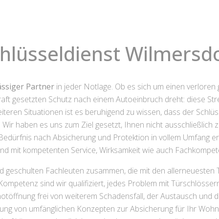
hlüsseldienst Wilmersd
ässiger Partner
in jeder Notlage. Ob es sich um einen verloren
ft gesetzten Schutz nach einem Autoeinbruch dreht: diese Str
eiteren Situationen ist es beruhigend zu wissen, dass der Schlü
n. Wir haben es uns zum Ziel gesetzt, Ihnen nicht ausschließlic
edürfnis nach Absicherung und Protektion in vollem Umfang erfül
nd mit kompetenten Service, Wirksamkeit wie auch Fachkompe
 geschulten Fachleuten zusammen, die mit den allerneuesten T
ompetenz sind wir qualifiziert, jedes Problem mit Türschlössern
otöffnung frei von weiterem Schadensfall, der Austausch und d
rung von umfänglichen Konzepten zur Absicherung für Ihr Wohn