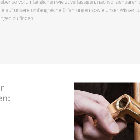
 ebenso vollumfänglichen wie zuverlässigen, nachvollziehbaren s
ie auf unsere umfangreiche Erfahrungen sowie unser Wissen, u
ngen zu finden.
r
en: