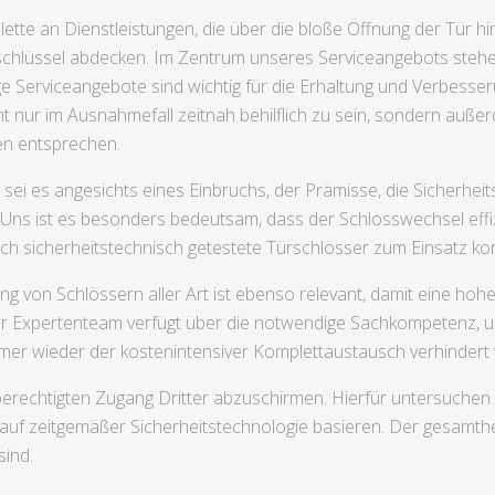
alette an Dienstleistungen, die über die bloße Öffnung der Tür 
chlüssel abdecken. Im Zentrum unseres Serviceangebots steh
ige Serviceangebote sind wichtig für die Erhaltung und Verbess
cht nur im Ausnahmefall zeitnah behilflich zu sein, sondern auße
sen entsprechen.
sei es angesichts eines Einbruchs, der Prämisse, die Sicherheit
Uns ist es besonders bedeutsam, dass der Schlosswechsel effiz
uch sicherheitstechnisch getestete Türschlösser zum Einsatz k
von Schlössern aller Art ist ebenso relevant, damit eine hohe S
ser Expertenteam verfügt über die notwendige Sachkompetenz,
mmer wieder der kostenintensiver Komplettaustausch verhindert
rechtigten Zugang Dritter abzuschirmen. Hierfür untersuchen w
auf zeitgemäßer Sicherheitstechnologie basieren. Der gesamtheit
sind.