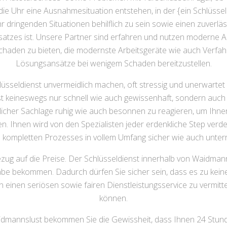
die Uhr eine Ausnahmesituation entstehen, in der {ein Schlüssel
dringenden Situationen behilflich zu sein sowie einen zuverläss
nsatzes ist. Unsere Partner sind erfahren und nutzen moderne
haden zu bieten, die modernste Arbeitsgeräte wie auch Verf
Lösungsansätze bei wenigem Schaden bereitzustellen.
lüsseldienst unvermeidlich machen, oft stressig und unerwartet
t keineswegs nur schnell wie auch gewissenhaft, sondern auch 
glicher Sachlage ruhig wie auch besonnen zu reagieren, um Ihne
. Ihnen wird von den Spezialisten jeder erdenkliche Step verdeut
kompletten Prozesses in vollem Umfang sicher wie auch unterri
zug auf die Preise. Der Schlüsseldienst innerhalb von Waidmanns
e bekommen. Dadurch dürfen Sie sicher sein, dass es zu kei
n einen seriösen sowie fairen Dienstleistungsservice zu vermittel
können.
idmannslust bekommen Sie die Gewissheit, dass Ihnen 24 Stunden