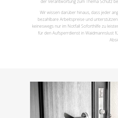
der Verantwortung zum Thema Schutz bewus
Wir wissen darüber hinaus, dass jeder an
bezahlbare Arbeitspreise und unterstützen S
keineswegs nur im Notfall Soforthilfe zu leist
für den Aufsperrdienst in Waidmannslust für
Absi