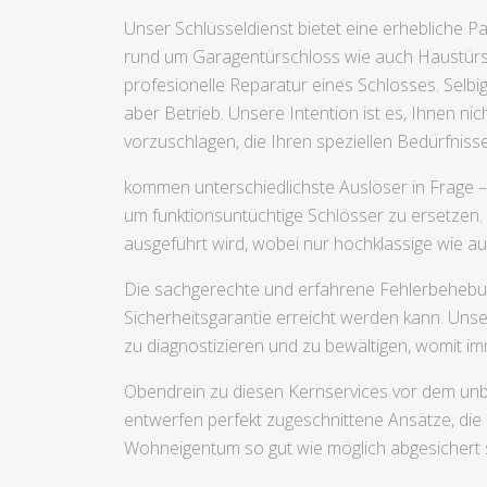
Unser Schlüsseldienst bietet eine erhebliche P
rund um Garagentürschloss wie auch Haustürs
profesionelle Reparatur eines Schlosses. Selb
aber Betrieb. Unsere Intention ist es, Ihnen ni
vorzuschlagen, die Ihren speziellen Bedürfnis
kommen unterschiedlichste Auslöser in Frage – 
um funktionsuntüchtige Schlösser zu ersetzen. 
ausgeführt wird, wobei nur hochklassige wie a
Die sachgerechte und erfahrene Fehlerbehebung 
Sicherheitsgarantie erreicht werden kann. Un
zu diagnostizieren und zu bewältigen, womit i
Obendrein zu diesen Kernservices vor dem unbe
entwerfen perfekt zugeschnittene Ansätze, die 
Wohneigentum so gut wie möglich abgesichert 