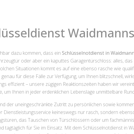
lüsseldienst Waidmanns
sehbar dazu kommen, dass ein
Schlüsselnotdienst in Waidmann
ahrzeugtür oder aber ein kaputtes Garagentürschloss: alles, d
olchen Situationen kommt es auf eine ebenso rasche wie qualifi
nau für diese Fälle zur Verfügung, um Ihnen blitzschnell, wir
ings effizient – unsere zügigen Reaktionszeiten haben wir verei
, um Ihnen in jeder erdenklichen Lebenslage unmittelbare Ru
und der uneingeschränkte Zutritt zu persönlichen sowie kommerz
ser Dienstleistungsservice keineswegs nur rasch, sondern ebens
ngstüren, das Tauschen von Türschlössern oder um fachmännisc
d tagtäglich für Sie im Einsatz. Mit dem Schlüsselnotdienst in W