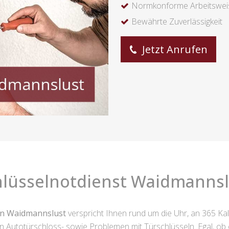
Normkonforme Arbeitswei
Bewährte Zuverlässigkeit
Jetzt Anrufen
hlüsselnotdienst Waidmannsl
on Waidmannslust
verspricht Ihnen rund um die Uhr, an 365 Kal
 von Autotürschloss- sowie Problemen mit Türschlüsseln. Egal, 