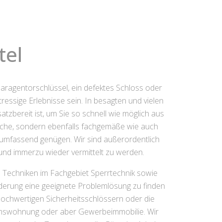
tel
 Garagentorschlüssel, ein defektes Schloss oder
ssige Erlebnisse sein. In besagten und vielen
tzbereit ist, um Sie so schnell wie möglich aus
rasche, sondern ebenfalls fachgemäße wie auch
llumfassend genügen. Wir sind außerordentlich
 und immerzu wieder vermittelt zu werden.
n Techniken im Fachgebiet Sperrtechnik sowie
rderung eine geeignete Problemlösung zu finden
Hochwertigen Sicherheitsschlössern oder die
tumswohnung oder aber Gewerbeimmobilie. Wir