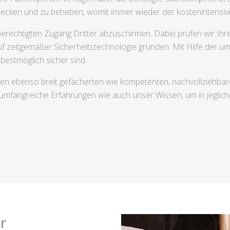
decken und zu beheben, womit immer wieder der kostenintensi
rechtigten Zugang Dritter abzuschirmen. Dabei prüfen wir Ihre
f zeitgemäßer Sicherheitstechnologie gründen. Mit Hilfe der 
bestmöglich sicher sind.
nen ebenso breit gefächerten wie kompetenten, nachvollziehba
e umfangreiche Erfahrungen wie auch unser Wissen, um in jegli
r