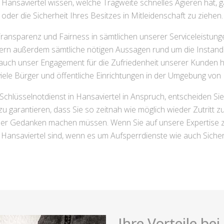
 Hansaviertel wissen, welche Tragweite schnelles Agieren hat, 
oder die Sicherheit Ihres Besitzes in Mitleidenschaft zu ziehen.
ransparenz und Fairness in sämtlichen unserer Serviceleistun
dern außerdem sämtliche nötigen Aussagen rund um die Instands
ie auch unser Engagement für die Zufriedenheit unserer Kunden
iele Bürger und öffentliche Einrichtungen in der Umgebung von
hlüsselnotdienst in Hansaviertel in Anspruch, entscheiden Si
zu garantieren, dass Sie so zeitnah wie möglich wieder Zutritt 
er Gedanken machen müssen. Wenn Sie auf unsere Expertise zäh
 Hansaviertel sind, wenn es um Aufsperrdienste wie auch Sicher
Ihre Vorteile be