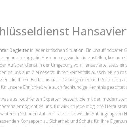
hlüsseldienst Hansavier
nter Begleiter
in jeder kritischen Situation. Ein unauffindbarer
einbruch zügig die Absicherung wiederherzustellen, können stre
 der Aufsperrdienst in der Umgebung von Hansaviertel stets einsa
ben es uns zum Ziel gesetzt, Ihnen keinesfalls ausschließlich 
assen, die Ihrem Bedürfnis nach Geborgenheit und Protektion a
s für unsere Ehrlichkeit wie auch fachkundige Kenntnis geachtet
 was aus routinierten Experten besteht, die mit den modernste
mpetenz ermöglicht es uns, für wirklich jede mögliche Herausfo
on weiterem Schadensfall, der Tausch sowie die Anbringung von 
assenden Konzepten zu Sicherheit und Schutz für Ihre Eigen