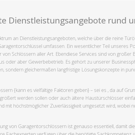
te Dienstleistungsangebote rund 
pektrum an Dienstleistungsangeboten, welche über die reine Tür
ragentorschlüssel umfassen. Ein wesentlicher Teil unseres Port
von Schlössern aller Art. Ebendiese Services sind von großer 
 oder aber Gewerbebetrieb. Es gehört zu unserer Businessphilo
en, sondern gleichermaßen langfristige Lösungskonzepte in punc
ern {kann es vielfältige Faktoren geben} – sei es , da auf Gr
größert werden sollen oder auch ältere Haustürschlösser einfa
d mit höchstmöglicher Zuverlässigkeit umgesetzt wird, wobei nu
ung von Garagentorschlössern ist genauso essentiell, damit die 
ere Fachexperten verfügen über die benötigte Sachkompetenz, 