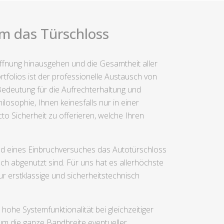
um das Türschloss
öffnung hinausgehen und die Gesamtheit aller
folios ist der professionelle Austausch von
Bedeutung für die Aufrechterhaltung und
sophie, Ihnen keinesfalls nur in einer
to Sicherheit zu offerieren, welche Ihren
und eines Einbruchversuches das Autotürschloss
ch abgenutzt sind. Für uns hat es allerhöchste
r erstklassige und sicherheitstechnisch
hohe Systemfunktionalität bei gleichzeitiger
um die ganze Bandbreite eventueller