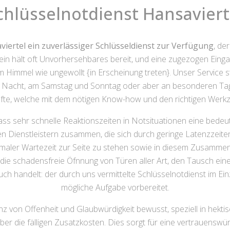
chlüsselnotdienst Hansaviert
viertel ein zuverlässiger Schlüsseldienst zur Verfügung
, de
sein hält oft Unvorhersehbares bereit, und eine zugezogen Einga
Himmel wie ungewollt {in Erscheinung treten}. Unser Service ste
er Nacht, am Samstag und Sonntag oder aber an besonderen Tage
räfte, welche mit dem nötigen Know-how und den richtigen Werkze
ss sehr schnelle Reaktionszeiten in Notsituationen eine bede
 Dienstleistern zusammen, die sich durch geringe Latenzzeiten
minimaler Wartezeit zur Seite zu stehen sowie in diesem Zusam
 die schadensfreie Öfnnung von Türen aller Art, den Tausch ei
handelt: der durch uns vermittelte Schlüsselnotdienst im Einzug
mögliche Aufgabe vorbereitet.
nz von Offenheit und Glaubwürdigkeit bewusst, speziell in hekt
er die fälligen Zusatzkosten. Dies sorgt für eine vertrauenswü