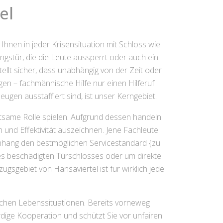
el
r Ihnen in jeder Krisensituation mit Schloss wie
ngstür, die die Leute aussperrt oder auch ein
llt sicher, dass unabhängig von der Zeit oder
n – fachmännische Hilfe nur einen Hilferuf
ugen ausstaffiert sind, ist unser Kerngebiet.
utsame Rolle spielen. Aufgrund dessen handeln
 und Effektivität auszeichnen. Jene Fachleute
menhang den bestmöglichen Servicestandard {zu
nes beschädigten Türschlosses oder um direkte
sgebiet von Hansaviertel ist für wirklich jede
ischen Lebenssituationen. Bereits vorneweg
rdige Kooperation und schützt Sie vor unfairen