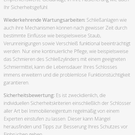
ausgezeichnete Schlösser aller Art von renommierten
Herstellern zahlt sich aus. Sicherheitsschlösser mit
Zertifizierungen gewährleisten meistens einen besseren
Widerstand gegen Manipulation wie auch
Aufbruchversuche. Ein hochwertiges Schloss ist eine
empfehlenswerte Geldanlage in Ihre Absicherung wie auch
Ihr Sicherheitsgefühl.
Wiederkehrende Wartungsarbeiten:
Schließanlagen wie
auch ihre Mechanismen können nach gewisser Zeit durch
bestimmte Einflüsse wie beispielsweise Staub,
Verunreinigungen sowie Verschleiß funktional beeinträchtigt
werden. Nur eine kontinuierliche Pflege, wie beispielsweise
das Schmieren des Schließzylinders mit einem geeigneten
Schmiermittel, kann die Lebensdauer Ihres Schlosses
immens erweitern und die problemlose Funktionstüchtigkeit
garantieren.