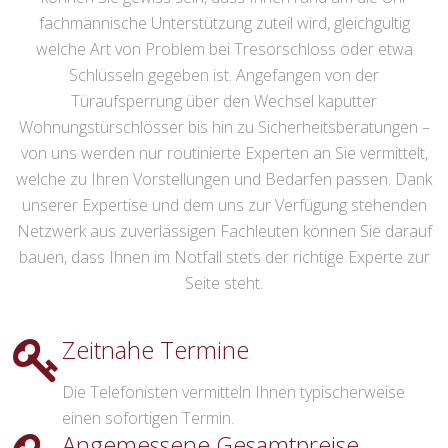
Wir haben es zum Ziel gesetzt, Ihnen in Notfällen einen
seriösen sowie fairen Dienstleistungsservice zu beschaffen,
auf den Sie sich zu jeder Zeit verlassen können.
Durch den Schlüsseldienst in der Umgebung von Adlershof
können Sie gewiss sein, dass Ihnen rund um die Uhr
fachmännische Unterstützung zuteil wird, gleichgültig
welche Art von Problem bei Tresorschloss oder etwa
Schlüsseln gegeben ist. Angefangen von der
Türaufsperrung über den Wechsel kaputter
Wohnungstürschlösser bis hin zu Sicherheitsberatungen –
von uns werden nur routinierte Experten an Sie vermittelt,
welche zu Ihren Vorstellungen und Bedarfen passen. Dank
unserer Expertise und dem uns zur Verfügung stehenden
Netzwerk aus zuverlässigen Fachleuten können Sie darauf
bauen, dass Ihnen im Notfall stets der richtige Experte zur
Seite steht.