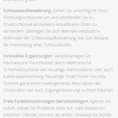
Sicherheitsbewertung:
Es ist zweckdienlich, die
individuellen Sicherheitskriterien einschließlich der Schlösser
aller Art bei Immobilieneigentum regelmäßig von einem
Experten einstufen zu lassen. Dieser kann Mängel
herausfinden und Tipps zur Besserung Ihres Schutzes vor
Einbrüchen geben.
Schlüsselaufbewahrung:
Gehen Sie umsichtig mit Ihren
Wohnungsschlüsseln um und unterbinden Sie es,
Ersatzschlüssel an mühelos einsehbaren Orten zu
verstecken. Überlegen Sie sich alternativ verlässliche
Methoden der Schlüsselaufbewahrung, wie zum Beispiel
die Anwendung eines Schlüsselsafes.
Innovative Ergänzungen:
Vervollständigen Sie
mechanische Türschlösser durch elektronische
Sicherheitssysteme wie neuartige Alarmsysteme oder auch
Kameraüberwachung. Neuartige Smart-Home-Security