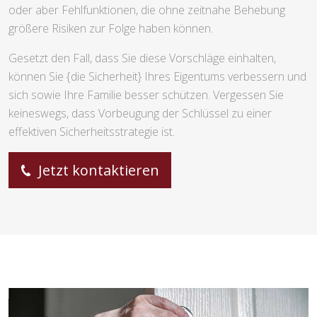
Systeme garantieren weitergehende Alternativen der
Observation wie auch Zugangssteuerung zu Ihren Räumen.
Erste Funktionsstörungen berücksichtigen:
Agieren Sie
sofort, sobald Sie Probleme beim Auf- oder Absperren
erkennen. Oftmals sind das die ersten Hinweise für Abrieb
oder aber Fehlfunktionen, die ohne zeitnahe Behebung
größere Risiken zur Folge haben können.
Gesetzt den Fall, dass Sie diese Vorschläge einhalten,
können Sie {die Sicherheit} Ihres Eigentums verbessern und
sich sowie Ihre Familie besser schützen. Vergessen Sie
keineswegs, dass Vorbeugung der Schlüssel zu einer
effektiven Sicherheitsstrategie ist.
Jetzt kontaktieren