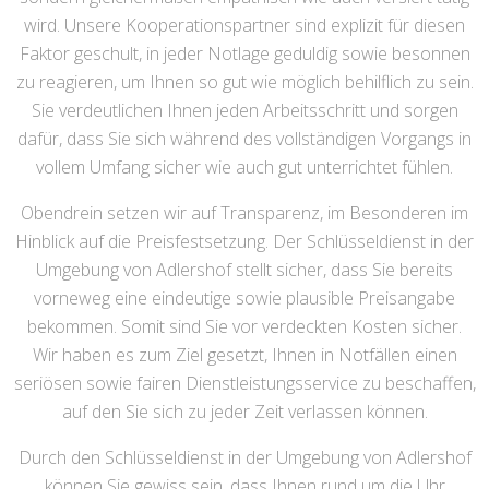
Wir verstehen, dass Notsituationen, welche einen
Schlüsselnotdienst unabdingbar machen, oftmals nervend
sowie unerwartet sind. Deshalb legen wir besonderen Wert
darauf, dass der von uns vermittelte Notfalldienst
keinesfalls nur so schnell wie möglich wie auch verlässlich,
sondern gleichermaßen empathisch wie auch versiert tätig
wird. Unsere Kooperationspartner sind explizit für diesen
Faktor geschult, in jeder Notlage geduldig sowie besonnen
zu reagieren, um Ihnen so gut wie möglich behilflich zu sein.
Sie verdeutlichen Ihnen jeden Arbeitsschritt und sorgen
dafür, dass Sie sich während des vollständigen Vorgangs in
vollem Umfang sicher wie auch gut unterrichtet fühlen.
Obendrein setzen wir auf Transparenz, im Besonderen im
Hinblick auf die Preisfestsetzung. Der Schlüsseldienst in der
Umgebung von Adlershof stellt sicher, dass Sie bereits
vorneweg eine eindeutige sowie plausible Preisangabe
bekommen. Somit sind Sie vor verdeckten Kosten sicher.