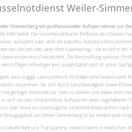
üsselnotdienst Weiler-Simme
iler-Simmerberg ein professioneller Aufsperrdienst zur V
le Hilfe bietet. Die unvorhersehbaren Einflüsse des Daseins ha
entümer aussperrt oder aber ein kaputtes Autotürschloss können
achtet der Uhrzeit oder aber dem Kalendertag – sei es tief in d
beim ersten Anruf bereitsteht. Die Beschaffung seriöser Prof
den richtigen Arbeitsgeräten ausgestattet sind, ist unser Sachge
eit, dass zügige Latenzzeiten in Notfällen eine bedeutsame Ro
etern zusammen, die sich durch Geschwindigkeit sowie Effizie
en mit geringer Wartezeit zur Seite zu stehen und dabei einen b
b es sich um das schadensfreie Aufsperren einer zugefallenen 
oss oder etwa um unverzügliche Sicherheitsmaßnahmen nach ein
m Einzugsgebiet von Weiler-Simmerberg ist für wirklich jede mög
von Deutlichkeit und Transparenz, insbesondere in hektischen Al