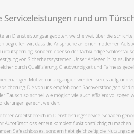
 Serviceleistungen rund um Türschl
ite an Dienstleistungsangeboten, welche weit über die schlich
en begreifen wir, dass die Ansprüche an einen modernen Aufsper
e Türaufsperrung, sondern ebenso der fachkundige Schlosstausc
stigung von Sicherheitssystemen. Unser Anliegen in ist es, Ihn
lcher durch Qualifizierung, Glaubwürdigkeit und Fairness gezeic
iedenartigen Motiven unumgänglich werden: sei es aufgrund vo
sicherung. Die von uns empfohlenen Sachverständigen sind mi
der Tausch so schnell wie möglich wie auch effizient vollzogen w
nforderungen gerecht werden.
 weiterer Arbeitsbereich im Dienstleistungsservice. Schaden g
hr Autotürschloss erneut komplett funktionstüchtig zu machen. 
ten Safeschlosses, sondern hebt gleichzeitig die Nutzungsdaue