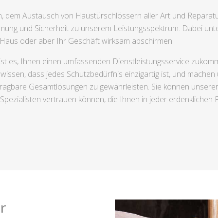
 dem Austausch von Haustürschlössern aller Art und Reparat
ng und Sicherheit zu unserem Leistungsspektrum. Dabei unte
r Haus oder aber Ihr Geschäft wirksam abschirmen.
ist es, Ihnen einen umfassenden Dienstleistungsservice zukomm
issen, dass jedes Schutzbedürfnis einzigartig ist, und machen un
ch tragbare Gesamtlösungen zu gewährleisten. Sie können unsere
Spezialisten vertrauen können, die Ihnen in jeder erdenklichen Pr
r