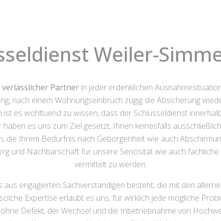
sseldienst Weiler-Simm
verlässlicher Partner
in jeder erdenklichen Ausnahmesituation.
ng, nach einem Wohnungseinbruch zügig die Absicherung wieder
en ist es wohltuend zu wissen, dass der Schlüsseldienst innerh
ir haben es uns zum Ziel gesetzt, Ihnen keinesfalls ausschließli
n, die Ihrem Bedürfnis nach Geborgenheit wie auch Abschirmung
berg und Nachbarschaft für unsere Seriösität wie auch fachlich
vermittelt zu werden.
s aus engagierten Sachverständigen besteht, die mit den aller
e solche Expertise erlaubt es uns, für wirklich jede mögliche P
g ohne Defekt, der Wechsel und die Inbetriebnahme von Hochwer