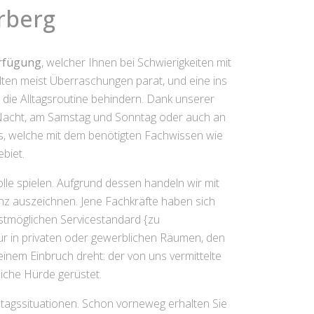
rberg
erfügung
, welcher Ihnen bei Schwierigkeiten mit
lten meist Überraschungen parat, und eine ins
 die Alltagsroutine behindern. Dank unserer
er Nacht, am Samstag und Sonntag oder auch an
is, welche mit dem benötigten Fachwissen wie
biet.
lle spielen. Aufgrund dessen handeln wir mit
nz auszeichnen. Jene Fachkräfte haben sich
estmöglichen Servicestandard {zu
Tür in privaten oder gewerblichen Räumen, den
em Einbruch dreht: der von uns vermittelte
liche Hürde gerüstet.
ltagssituationen. Schon vorneweg erhalten Sie