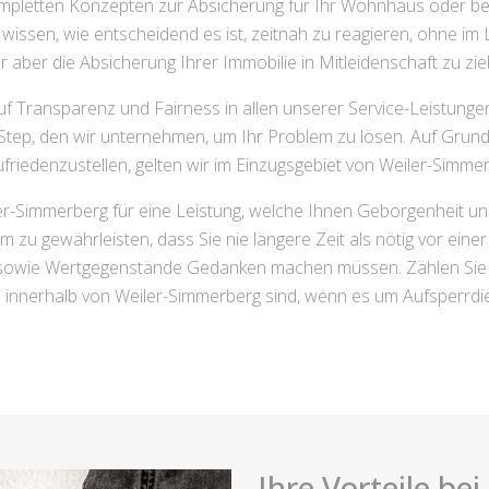
mpletten Konzepten zur Absicherung für Ihr Wohnhaus oder be
issen, wie entscheidend es ist, zeitnah zu reagieren, ohne im L
r aber die Absicherung Ihrer Immobilie in Mitleidenschaft zu zie
 Transparenz und Fairness in allen unserer Service-Leistungen
Step, den wir unternehmen, um Ihr Problem zu lösen. Auf Grun
ufriedenzustellen, gelten wir im Einzugsgebiet von Weiler-Simm
er-Simmerberg für eine Leistung, welche Ihnen Geborgenheit und
um zu gewährleisten, dass Sie nie längere Zeit als nötig vor 
ie sowie Wertgegenstände Gedanken machen müssen. Zählen Sie a
l innerhalb von Weiler-Simmerberg sind, wenn es um Aufsperrdi
Ihre Vorteile be