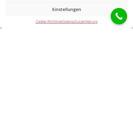
Spezialisten?
Einstellungen
Die Partner erledigen sämtliche Leistungen, welche Sie von
Cookie-Richtlinie
Datenschutzerklärung
einem Schlüsseldienst erwarten. Hierzu zählt die
Türnotöffnung (ebenso außerhalb der Geschäftszeiten).
Doch ebenso eine KFZ-Öffnung, eine Tresoröffnung und
der Schlosstausch wird von den Partnern angeboten.
Welche Gebühren entstehen durch die
Kontaktvermittlung an einen regionalen Partner vor
Ort?
Wie flott ist der Schlüsselnotdienst am Einsatzort?
Cookie-Richtlinie
Haftungsausschluss