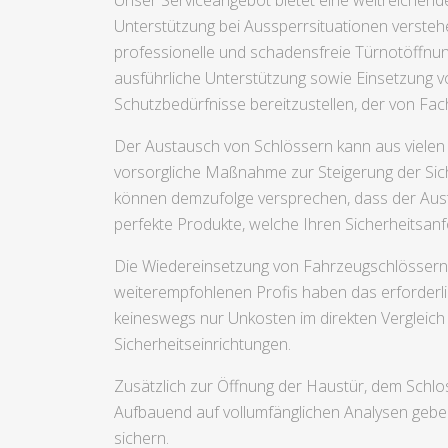
Unser Serviceangebot bietet eine weitreichende
Unterstützung bei Aussperrsituationen verstehe
professionelle und schadensfreie Türnotöffnu
ausführliche Unterstützung sowie Einsetzung v
Schutzbedürfnisse bereitzustellen, der von Fach
Der Austausch von Schlössern kann aus vielen 
vorsorgliche Maßnahme zur Steigerung der Siche
können demzufolge versprechen, dass der Austau
perfekte Produkte, welche Ihren Sicherheits
Die Wiedereinsetzung von Fahrzeugschlössern 
weiterempfohlenen Profis haben das erforderli
keineswegs nur Unkosten im direkten Vergleic
Sicherheitseinrichtungen.
Zusätzlich zur Öffnung der Haustür, dem Schlos
Aufbauend auf vollumfänglichen Analysen geb
sichern.