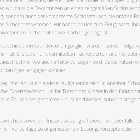
 Palette an Services, die weit über die triviale Türaufsperrung
n wir, dass die Erwartungen an einen zeitgemäßen Schlüsselnotdi
ng, sondern auch der kompetente Schlosstausch, die präzise Re
on Sicherheitssystemen. Wir haben es uns zum Ziel gesetzt, Ihn
kompetenz, Sicherheit sowie Klarheit geprägt ist.
verschiedenen Gründen unumgänglich werden: sei es infolge vo
rheit. Die durch uns vermittelten Fachexperten sind mit jeder 
sch schnell wie auch effektiv vollzogen wird. Dabei nutzen wir
anforderungen entgegenkommen.
jeglicher Art ist ein anderer Aufgabenbereich im Angebot. Sch
che Expertenwissen, um Ihr Türschloss wieder in den funktionst
h zum Tausch des gesamten Haustürschlosses, sondern steigert
swechsel sowie der Instandsetzung offerieren wir ebenfalls ind
en wir Vorschläge zu angemessenem Lösungskonzepten, die Ihr