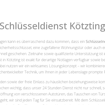
Schlüsseldienst Kötztin
agen kann es überraschend dazu kommen, dass ein
Schlüsseln
rheitsschlüssel, eine zugefallene Wohnungstür oder auch ein 
nell geschehen. Zeitnahe sowie qualifizierte Unterstützung ist 
in Kötzting ist exakt für derartige Notlagen verfügbar sowie ber
ei nutzen wir ein wirksames Lösungskonzept – wir kombiniere
hentwickelter Technik, um Ihnen in jeder Lebenslage prompte
nden sowie der freie Einlass zu häuslichen beziehungsweise k
hen wichtig, dass unser 24 Stunden Dienst nicht nur schnell,
 Notöffnung von verschlossenen Autotüren, das Tauschen von Tü
geht, wir sind jeden Tag für Sie einsatzbereit. Mit dem Schlüsse