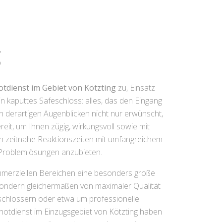
g
otdienst im Gebiet von Kötzting
zu, Einsatz
kaputtes Safeschloss: alles, das den Eingang
in derartigen Augenblicken nicht nur erwünscht,
eit, um Ihnen zügig, wirkungsvoll sowie mit
n zeitnahe Reaktionszeiten mit umfangreichem
 Problemlösungen anzubieten.
ommerziellen Bereichen eine besonders große
 sondern gleichermaßen von maximaler Qualität
rschlössern oder etwa um professionelle
lnotdienst im Einzugsgebiet von Kötzting haben