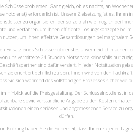
e Schlüsselproblemen. Ganz gleich, ob es nachts, an Wochenen
elnotdienst} erforderlich ist. Unsere Zielsetzung ist es, Ihnen i
enstleister zu organisieren, der so zeitnah wie möglich bei Ihn
te und Verfahren, um Ihnen effiziente Lösungskonzepte bei mi
n nutzen, um Ihnen effektive Gesamtlösungen bei marginalem 
den Einsatz eines Schlüsselnotdienstes unvermeidlich machen, o
von uns vermittelte 24 Stunden Notservice keinesfalls nur zügi
Geschäftspartner sind dafür versiert, in jeder Notsituation gel
n zielorientiert behilflich zu sein. Ihnen wird von den Fachkräft
, dass Sie sich während des vollständigen Prozesses sicher wie au
 im Hinblick auf die Preisgestaltung. Der Schlüsselnotdienst in
vollziehbare sowie verständliche Angabe zu den Kosten erhalten
 Notsituationen einen seriösen und angemessenen Service zu organ
dürfen.
on Kötzting haben Sie die Sicherheit, dass Ihnen zu jeder Tages