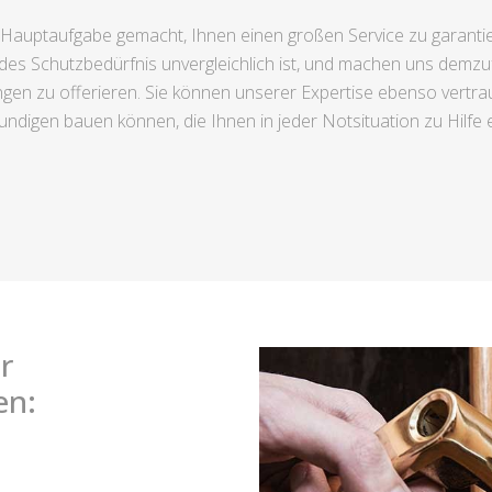
Hauptaufgabe gemacht, Ihnen einen großen Service zu garantier
es Schutzbedürfnis unvergleichlich ist, und machen uns demzufol
en zu offerieren. Sie können unserer Expertise ebenso vertrau
ndigen bauen können, die Ihnen in jeder Notsituation zu Hilfe e
r
en: