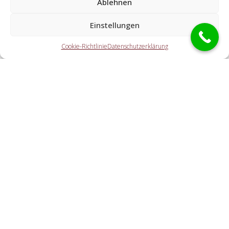
Ablehnen
Welche Tätigkeiten übernehmen die Partner der
Einstellungen
Schlüsseldienst Spezialisten?
Cookie-Richtlinie
Datenschutzerklärung
Die Partner übernehmen alle Leistungen, welche Sie von
einem Schlüsseldienst erwarten. Dazu zählt die Türöffnung
(auch abseits der Geschäftszeiten). Doch ebenfalls eine
PKW-Öffnung, eine Tresoröffnung und der Schlosstausch
wird von den Partnern durchgeführt.
Welche Gebühren entstehen durch die Übermittlung
an einen örtlichen Kooperationspartner vor Ort?
Wie schnell ist der Schlüsselnotdienst vor Ort?