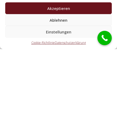
Akzeptieren
Ablehnen
Welche Aufgaben erledigen die Kooperationspartner
der Schlüsseldienst Spezialisten?
Einstellungen
Die Kooperationspartner erledigen alle Leistungen, welche
Cookie-Richtlinie
Datenschutzerklärung
Sie von einem Aufsperrdienst erwarten. Hierzu zählt die
Türnotöffnung (ebenso außerhalb der Geschäftszeiten).
Doch ebenso eine Autoöffnung, eine Tresoröffnung und
der Schlosstausch wird von den Partnerfirmen offeriert.
Welche Ausgaben entstehen durch die
Vermittlungstätigkeit an einen lokalen
Kooperationspartner vor Ort?
Wie schnell ist der Schlüsseldienst vor Ort?