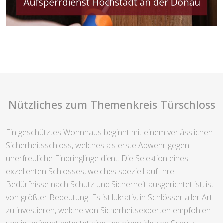
Nützliches zum Themenkreis Türschloss
Ein geschütztes Wohnhaus beginnt mit einem verlässlichen
Sicherheitsschloss, welches als erste Abwehr gegen
unerfreuliche Eindringlinge dient. Die Selektion eines
exzellenten Schlosses, welches speziell auf Ihre
Bedürfnisse nach Schutz und Sicherheit ausgerichtet ist, ist
von größter Bedeutung. Es ist lukrativ, in Schlösser aller Art
zu investieren, welche von Sicherheitsexperten empfohlen
sowie adäquat getestet sind, um einen idealen Schutz