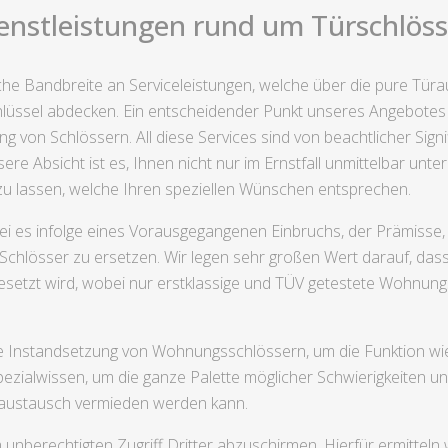
enstleistungen rund um Türschlösse
iche Bandbreite an Serviceleistungen, welche über die pure Tü
lüssel abdecken. Ein entscheidender Punkt unseres Angebotes
ng von Schlössern. All diese Services sind von beachtlicher Sig
ere Absicht ist es, Ihnen nicht nur im Ernstfall unmittelbar un
zu lassen, welche Ihren speziellen Wünschen entsprechen.
ei es infolge eines Vorausgegangenen Einbruchs, der Prämisse, 
Schlösser zu ersetzen. Wir legen sehr großen Wert darauf, das
esetzt wird, wobei nur erstklassige und TÜV getestete Wohnung
 Instandsetzung von Wohnungsschlössern, um die Funktion wie
Spezialwissen, um die ganze Palette möglicher Schwierigkeiten
taustausch vermieden werden kann.
unberechtigten Zugriff Dritter abzuschirmen. Hierfür ermitteln