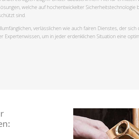
Lösungen, welche auf hochentwickelter Sicherheitstechnologie 
chützt sind.
llumfänglichen, verlässlichen wie auch fairen Dienstes, der sic
r Expertenwissen, um in jeder erdenklichen Situation eine opti
r
en: