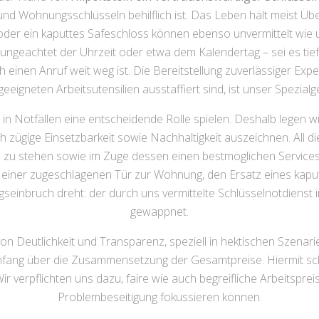
d Wohnungsschlüsseln behilflich ist. Das Leben hält meist Übe
oder ein kaputtes Safeschloss können ebenso unvermittelt wie u
s ungeachtet der Uhrzeit oder etwa dem Kalendertag – sei es t
h einen Anruf weit weg ist. Die Bereitstellung zuverlässiger Ex
eeigneten Arbeitsutensilien ausstaffiert sind, ist unser Spezialg
 in Notfällen eine entscheidende Rolle spielen. Deshalb legen 
ch zügige Einsetzbarkeit sowie Nachhaltigkeit auszeichnen. All 
eite zu stehen sowie im Zuge dessen einen bestmöglichen Service
 einer zugeschlagenen Tür zur Wohnung, den Ersatz eines kap
bruch dreht: der durch uns vermittelte Schlüsselnotdienst in 
gewappnet.
on Deutlichkeit und Transparenz, speziell in hektischen Szenar
Umfang über die Zusammensetzung der Gesamtpreise. Hiermit sc
 verpflichten uns dazu, faire wie auch begreifliche Arbeitspreis
Problembeseitigung fokussieren können.