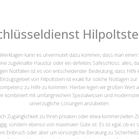
chlüsseldienst Hilpoltste
 Werktagen kann es unvermutet dazu kommen, dass man einen
 zugeknallte Haustür oder ein defektes Safeschloss: alles, d
gen Notfällen ist es von entscheidender Bedeutung, dass Hilfe ke
inzugsgebiet von Hilpoltstein ist exakt für solche Notlagen zur 
kompetenz zu Hilfe zu kommen. Hierbei legen wir großen Wert a
ir kombiniert mit umfangreichem Spezialwissen und modernster 
unverzügliche Lösungen anzubieten.
uch Zugänglichkeit zu Ihren privaten oder etwa kommerziellen Z
gig, sondern ebenso von maximaler Güte ist. Es ist egal, ob es
 Einbruch oder aber um vorsorgliche Beratung zu Sicherheits