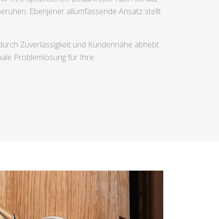
beruhen. Ebenjener allumfassende Ansatz stellt
h durch Zuverlässigkeit und Kundennähe abhebt.
male Problemlösung für Ihre