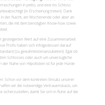
rraschungen in petto, und eine ins Schloss
nbeabsichtigt {in Erscheinung treten}. Dank
ief in der Nacht, am Wochenende oder aber an
perten, die mit dem benötigten Know-how sowie
ebiet.
wir gesteigerten Wert auf eine Zusammenarbeit
diese Profis haben sich infolgedessen darauf
standard {zu gewährleistenanzubieten}. Egal ob
utten Schlosses oder auch um unverzügliche
der Nähe von Hilpoltstein ist für jede Hürde
ien. Schon vor dem konkreten Einsatz unserer
haffen wir die notwendige Vertrauensbasis, um
e sicherzustellen, damit Sie sich in Ruhe auf die