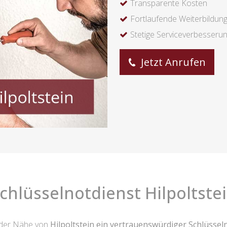
Transparente Kosten
Fortlaufende Weiterbildun
Stetige Serviceverbesseru
Jetzt Anrufen
chlüsselnotdienst Hilpoltste
 der Nähe von
Hilpoltstein ein vertrauenswürdiger Schlüsse