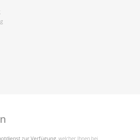
g
ng
in
lnotdienst zur Verfügung
, welcher Ihnen bei