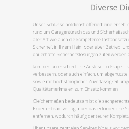
Diverse Di
Unser Schlüsselnotdienst offeriert eine erhebl
rund um Garagentürschloss und Sicherheitssch
aller Art wie auch die kompetente Instandsetzu
Sicherheit in Ihrem Heim oder aber Betrieb. Uns
dauerhafte Sicherheitslösungen zuteil werden 
kommen unterschiedliche Auslöser in Frage – s
verbessern, oder auch einfach, um abgenutzte 
sowie mit höchstmöglicher Zuverlässigkeit umg
Qualitätsmerkmalen zum Einsatz kommen.
Gleichermaßen bedeutsam ist die sachgerechte
Expertenteam verfügt über das erforderliche 
entfernen, wodurch häufig der teurer Komplet
Über unsere zentralen Services hinaus vor dem 